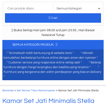
Cari
Buka Setiap Hari jam 08.00 s/d jam 23.00 , Hari Besar
Nasional Tutup
SEMUA KATEGORI PRODUK
* Terimakasih telah berkunjung di website kami *
* Nikmati
kemudahan berbelanja furniture online dengan aman dan nyaman *
* Customer service yang responsive online setiap saat *
* Belanja
furniture dengan harga terjangkau dan kwalitas yang terjamin *
*
Furniture yang bergaransi dan sistim pembayaran yang bisa on delivery
*
Beranda
»
Set Kamar Tidur Kontemporer
»
Kamar Set Jati Minimalis Stella
Kamar Set Jati Minimalis Stella