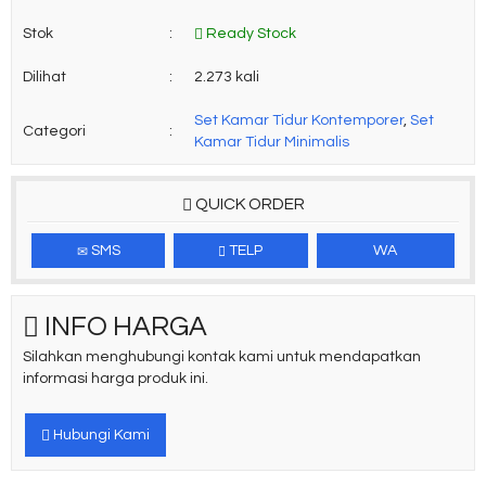
Stok
:
Ready Stock
Dilihat
:
2.273 kali
Set Kamar Tidur Kontemporer
,
Set
Categori
:
Kamar Tidur Minimalis
QUICK ORDER
SMS
TELP
WA
INFO HARGA
Silahkan menghubungi kontak kami untuk mendapatkan
informasi harga produk ini.
Hubungi Kami