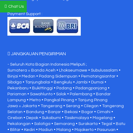
Chat Us
Payment Support :
JANGKAUAN PENGIRIMAN
- Seluruh Kota Bagian Indonesia Meliputi ;
Sumatera = Banda Aceh • Lhokseumawe • Subulussalam •
Binjai • Medan • Padang Sidempuan • Pematangsiantar •
Sibolga • Tanjungbalai • Bengkulu • Jambi • Dumai •
Pekanbaru • Bukittinggi • Padang • Padangpanjang •
Pariaman • Sawahlunto • Solok • Palembang • Bandar
Lampung • Metro • Pangkal Pinang • Tanjung Pinang
Jawa = Jakarta • Tangerang • Serang • Cilegon • Tangerang
Selatan • Bandung • Banjar • Bekasi • Bogor • Cimahi •
Cirebon • Depok • Sukabumi • Tasikmalaya • Magelang •
Pekalongan • Salatiga • Semarang • Surakarta • Tegal • Batu
• Blitar • Kediri • Madiun • Malang • Mojokerto • Pasuruan •