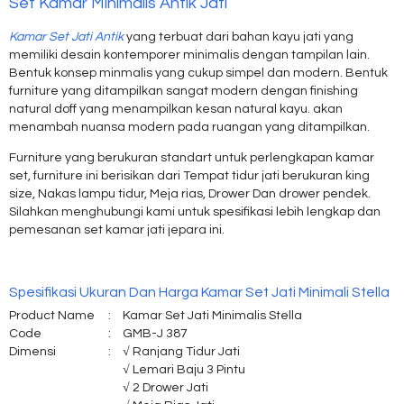
Set Kamar Minimalis Antik Jati
Kamar Set Jati Antik
yang terbuat dari bahan kayu jati yang
memiliki desain kontemporer minimalis dengan tampilan lain.
Bentuk konsep minmalis yang cukup simpel dan modern. Bentuk
furniture yang ditampilkan sangat modern dengan finishing
natural doff yang menampilkan kesan natural kayu. akan
menambah nuansa modern pada ruangan yang ditampilkan.
Furniture yang berukuran standart untuk perlengkapan kamar
set, furniture ini berisikan dari Tempat tidur jati berukuran king
size, Nakas lampu tidur, Meja rias, Drower Dan drower pendek.
Silahkan menghubungi kami untuk spesifikasi lebih lengkap dan
pemesanan set kamar jati jepara ini.
Spesifikasi Ukuran Dan Harga Kamar Set Jati Minimali Stella
Product Name
:
Kamar Set Jati Minimalis Stella
Code
:
GMB-J 387
Dimensi
:
√ Ranjang Tidur Jati
√ Lemari Baju 3 Pintu
√ 2 Drower Jati