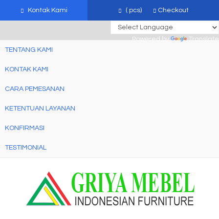
mebel jati jepara, mebel ukir jepara, furniture ukir jati, furniture ukir
Kontak Kami
(
pcs)
Checkout
jepara
Powered by
Translate
TENTANG KAMI
KONTAK KAMI
CARA PEMESANAN
KETENTUAN LAYANAN
KONFIRMASI
TESTIMONIAL