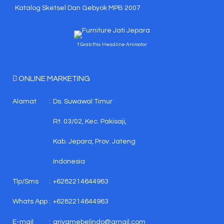
Katalog Sketsel Dan Gebyok MPB 2007
↑ Grab this Headline Animator
ONLINE MARKETING
Alamat
:
Ds. Suwawal Timur
Rt. 03/02, Kec. Pakisaji,
Kab. Jepara, Prov. Jateng
Indonesia
Tlp/Sms
:
+6282214644963
Whats App
:
+6282214644963
E-mail
:
griyamebelindo@gmail.com