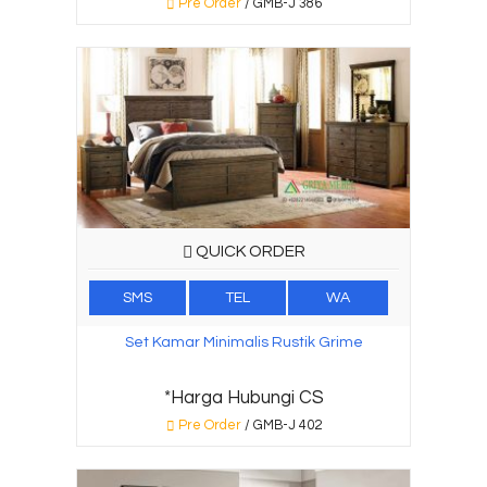
Pre Order
/ GMB-J 386
QUICK ORDER
SMS
TEL
WA
Set Kamar Minimalis Rustik Grime
*Harga Hubungi CS
Pre Order
/ GMB-J 402