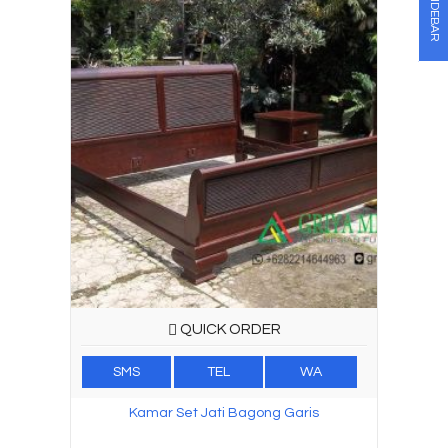
SIDEBAR
QUICK ORDER
SMS
TEL
WA
Kamar Set Jati Bagong Garis