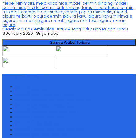
Desain Pigura Cemin Hias Untuk Ruang Tidur Dan Ruang Tamu
6 January 2020 |
Griyamebel
Semua Artikel Terbaru
Katalog Mebel Jepara
Katalog
Katalog MPB 2007
Katalog Kursi Tamu MPB 2007
Katalog Bangko Dan Sofa Jati MPB 2007
Katalog Bangko Telepon MPB 2007
Katalog Kursi Makan MPB 2007
Katalog Tempat Tidur MPB 2007
Katalog Lemari MPB 2007
Katalog Meja Rias MPB 2007
Katalog Bufet MPB 2007
Katalog Lemari Jam Hias MPB 2007
Katalog Meja Jati MPB 2007