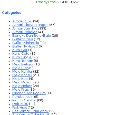
Ready Stock
/ GMB-J 657
Categories
Almari Buku
(34)
Almari Hias/Pajangan
(56)
Almari Jam Hias
(33)
Almari Pakaian
(41)
Bangku Dan Bale-Bale
(29)
Buffet Klasik
(12)
Buffet Minimalis
(23)
Buffet Tv Hias
(13)
Kursi Bar
(1)
Kursi Cafe
(15)
Kursi Single
(28)
Kursi Taman
(5)
Meja Belajar
(16)
Meja Hias
(9)
Meja Kantor
(32)
Meja Konsul
(21)
Meja Kopi
(4)
Meja Makan
(26)
Meja Nakas
(26)
Meja Rias
(38)
Mimbar Dan Podium
(14)
Perabot Lain
(5)
Pigura Cermin
(60)
Rak Buku
(11)
Rak Hias
(12)
Set Kamar Tidur Anak
(22)
Set Kamar Tidur Klasik
(17)