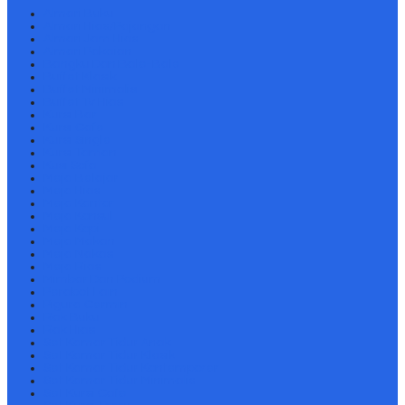
Almari Buku
Almari Hias/Pajangan
Almari Jam Hias
Almari Pakaian
Bangku Dan Bale-Bale
Buffet Klasik
Buffet Minimalis
Buffet Tv Hias
Kursi Bar
Kursi Cafe
Kursi Single
Kursi Taman
Kusi Sofa
Meja Belajar
Meja Hias
Meja Kantor
Meja Konsul
Meja Kopi
Meja Makan
Meja Nakas
Meja Rias
Mimbar Dan Podium
Perabot Lain
Pigura Cermin
Rak Buku
Rak Hias
Set Kamar Tidur Anak
Set Kamar Tidur Klasik
Set Kamar Tidur Kontemporer
Set Kamar Tidur Minimalis
Set Kursi Cafe