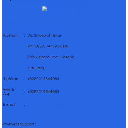
Katalog Sketsel Dan Gebyok MPB 2007
↑ Grab this Headline Animator
Online Marketing
Alamat
:
Ds. Suwawal Timur
Rt. 03/02, Kec. Pakisaji,
Kab. Jepara, Prov. Jateng
Indonesia
Tlp/Sms
:
+6282214644963
Whats
:
+6282214644963
App
E-mail
:
griyamebelindo@gmail.com
Payment Support :