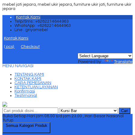
mebel jati jepara, mebel ukir jepara, furniture ukir jati, furniture ukir
jepara
Kontak Kami
Telp/Sms : +6282214644963
WhatsApp : +6282214644963
Line : griyamebel
Kontak Kami
(
pcs)
Checkout
Powered by
Translate
MENU NAVIGASI
TENTANG KAMI
KONTAK KAMI
CARA PEMESANAN
KETENTUAN LAYANAN
Konfirmasi
Testimonial
Cari
Buka Setiap Hari jam 08.00 s/d jam 23.00 , Hari Besar Nasional
Tutup
Semua Kategori Produk