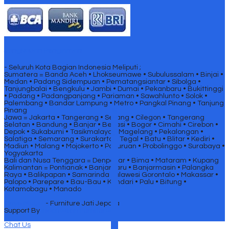
Jangkauan Pengiriman
- Seluruh Kota Bagian Indonesia Meliputi ;
Sumatera = Banda Aceh • Lhokseumawe • Subulussalam • Binjai •
Medan • Padang Sidempuan • Pematangsiantar • Sibolga •
Tanjungbalai • Bengkulu • Jambi • Dumai • Pekanbaru • Bukittinggi
• Padang • Padangpanjang • Pariaman • Sawahlunto • Solok •
Palembang • Bandar Lampung • Metro • Pangkal Pinang • Tanjung
Pinang
SIDEBAR
Jawa = Jakarta • Tangerang • Serang • Cilegon • Tangerang
Selatan • Bandung • Banjar • Bekasi • Bogor • Cimahi • Cirebon •
Depok • Sukabumi • Tasikmalaya • Magelang • Pekalongan •
Salatiga • Semarang • Surakarta • Tegal • Batu • Blitar • Kediri •
Madiun • Malang • Mojokerto • Pasuruan • Probolinggo • Surabaya •
Yogyakarta
Bali dan Nusa Tenggara = Denpasar • Bima • Mataram • Kupang
Kalimantan = Pontianak • Banjarbaru • Banjarmasin • Palangka
Raya • Balikpapan • Samarinda Sulawesi Gorontalo • Makassar •
Palopo • Parepare • Bau-Bau • Kendari • Palu • Bitung •
Kotamobagu • Manado
Griya Mebel
- Furniture Jati Jepara
Support By
Indonesian Furnitures
Chat Us