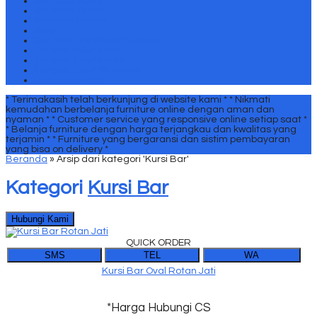
Set Kursi Tamu
Set Kursi Teras
Set Meja Makan
Sofa
Souvenir Handycraft Jepara
Tempat Tidur Anak
Tempat Tidur Klasik
Tempat Tidur Minimalis
Uncategorized
* Terimakasih telah berkunjung di website kami *
* Nikmati
kemudahan berbelanja furniture online dengan aman dan
nyaman *
* Customer service yang responsive online setiap saat *
* Belanja furniture dengan harga terjangkau dan kwalitas yang
terjamin *
* Furniture yang bergaransi dan sistim pembayaran
yang bisa on delivery *
Beranda
»
Arsip dari kategori 'Kursi Bar'
Kategori
Kursi Bar
Hubungi Kami
QUICK ORDER
SMS
TEL
WA
Kursi Bar Oval Rotan Jati
*Harga Hubungi CS