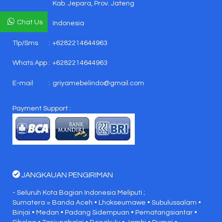
Kab. Jepara, Prov. Jateng
Chat Us
Indonesia
Tlp/Sms
:
+6282214644963
Whats App
:
+6282214644963
E-mail
:
griyamebelindo@gmail.com
Payment Support :
JANGKAUAN PENGIRIMAN
- Seluruh Kota Bagian Indonesia Meliputi ;
Sumatera = Banda Aceh • Lhokseumawe • Subulussalam •
Binjai • Medan • Padang Sidempuan • Pematangsiantar •