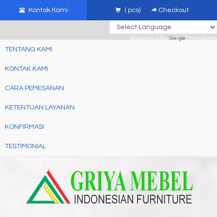
mebel jati jepara, mebel ukir jepara, furniture ukir jati, furniture ukir
Kontak Kami
(
pcs)
Checkout
jepara
Powered by
Translate
TENTANG KAMI
KONTAK KAMI
CARA PEMESANAN
KETENTUAN LAYANAN
KONFIRMASI
TESTIMONIAL