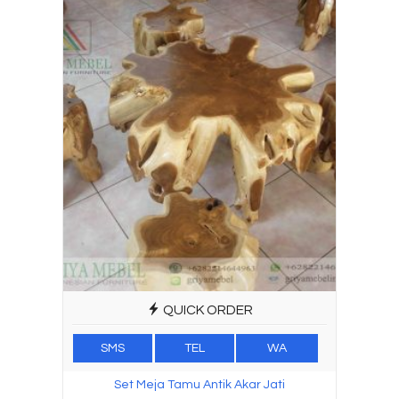
QUICK ORDER
SMS
TEL
WA
Set Meja Tamu Antik Akar Jati