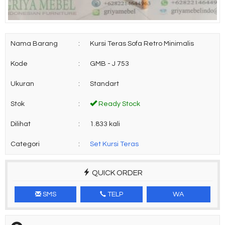
Nama Barang
:
Kursi Teras Sofa Retro Minimalis
Kode
:
GMB - J 753
Ukuran
:
Standart
Stok
:
Ready Stock
Dilihat
:
1.833 kali
Categori
:
Set Kursi Teras
QUICK ORDER
SMS
TELP
WA