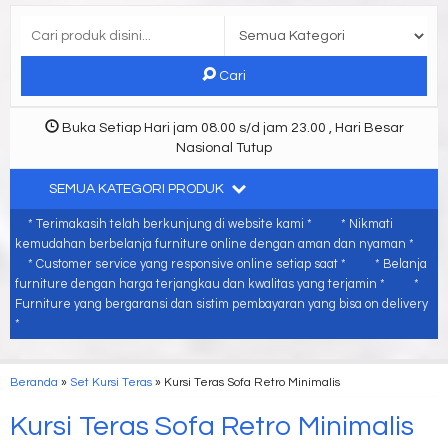
Cari
Buka Setiap Hari jam 08.00 s/d jam 23.00 , Hari Besar
Nasional Tutup
SEMUA KATEGORI PRODUK
* Terimakasih telah berkunjung di website kami *
* Nikmati
kemudahan berbelanja furniture online dengan aman dan nyaman *
* Customer service yang responsive online setiap saat *
* Belanja
furniture dengan harga terjangkau dan kwalitas yang terjamin *
*
Furniture yang bergaransi dan sistim pembayaran yang bisa on delivery
*
Beranda
»
Set Kursi Teras
»
Kursi Teras Sofa Retro Minimalis
Kursi Teras Sofa Retro Minimalis