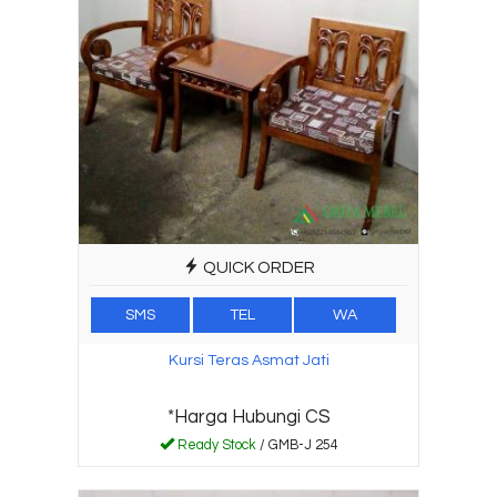
QUICK ORDER
SMS
TEL
WA
Kursi Teras Asmat Jati
*Harga Hubungi CS
Ready Stock
/ GMB-J 254