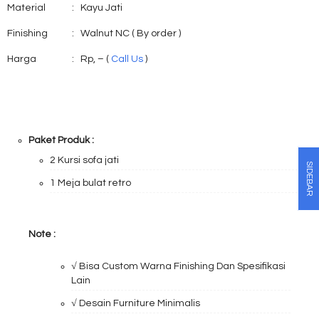
Material
:
Kayu Jati
Finishing
:
Walnut NC ( By order )
Harga
:
Rp, – (
Call Us
)
Paket Produk :
2 Kursi sofa jati
SIDEBAR
1 Meja bulat retro
Note :
√ Bisa Custom Warna Finishing Dan Spesifikasi
Lain
√ Desain Furniture Minimalis