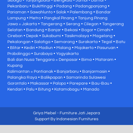
Sibolga • Tanjungbalai • Bengkulu • Jambi • Dumai •
Pekanbaru • Bukittinggi • Padang • Padangpanjang •
Pariaman • Sawahlunto • Solok • Palembang • Bandar
Lampung • Metro • Pangkal Pinang • Tanjung Pinang
Jawa = Jakarta • Tangerang • Serang • Cilegon • Tangerang
Selatan • Bandung • Banjar • Bekasi • Bogor • Cimahi •
Cirebon • Depok • Sukabumi • Tasikmalaya • Magelang •
Pekalongan • Salatiga • Semarang • Surakarta • Tegal • Batu
• Blitar • Kediri • Madiun • Malang • Mojokerto • Pasuruan •
Probolinggo • Surabaya • Yogyakarta
Bali dan Nusa Tenggara = Denpasar • Bima • Mataram •
Kupang
Kalimantan = Pontianak • Banjarbaru • Banjarmasin •
Palangka Raya • Balikpapan • Samarinda Sulawesi
Gorontalo • Makassar • Palopo • Parepare • Bau-Bau •
Kendari • Palu • Bitung • Kotamobagu • Manado
Griya Mebel
- Furniture Jati Jepara
Support By
Indonesian Furnitures