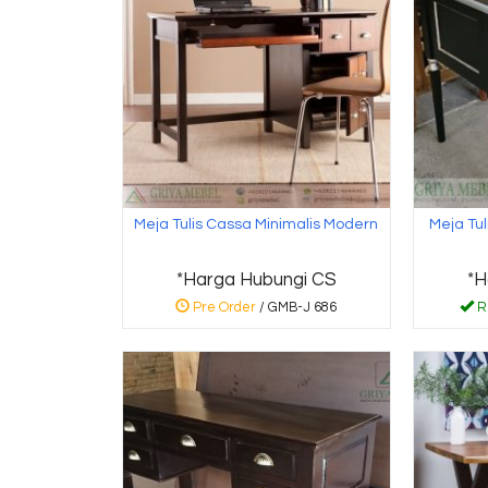
Meja Tulis Cassa Minimalis Modern
Meja Tu
*Harga Hubungi CS
*H
Pre Order
/ GMB-J 686
R