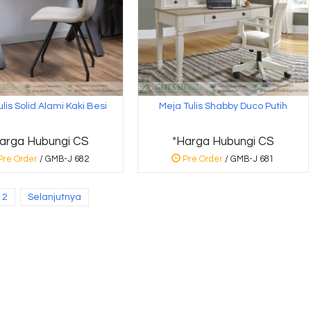
lis Solid Alami Kaki Besi
Meja Tulis Shabby Duco Putih
arga Hubungi CS
*Harga Hubungi CS
Pre Order
/ GMB-J 682
Pre Order
/ GMB-J 681
2
Selanjutnya