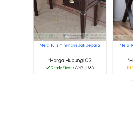
Meja Tulis Minimalis Jati Jepara
Meja Tu
*Harga Hubungi CS
*H
Ready Stock
/ GMB-J 683
1