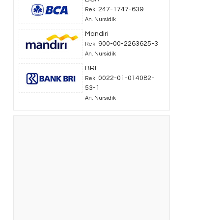
247-1747-639
Rek.
An. Nursidik
Mandiri
900-00-2263625-3
Rek.
An. Nursidik
BRI
0022-01-014082-
Rek.
53-1
An. Nursidik