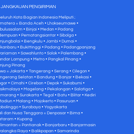
JANGKAUAN PENGIRIMAN
Seluruh Kota Bagian Indonesia Meliputi ;
matera = Banda Aceh • Lhokseumawe •
bulussalam • Binjai • Medan • Padang
dempuan • Pematangsiantar • Sibolga •
njungbalai • Bengkulu • Jambi • Dumai •
kanbaru • Bukittinggi • Padang • Padangpanjang
Pariaman • Sawahlunto • Solok • Palembang •
ndar Lampung • Metro • Pangkal Pinang •
njung Pinang
wa = Jakarta • Tangerang • Serang • Cilegon •
ngerang Selatan • Bandung • Banjar • Bekasi •
gor • Cimahi • Cirebon • Depok • Sukabumi •
sikmalaya • Magelang • Pekalongan • Salatiga •
marang • Surakarta • Tegal • Batu • Blitar • Kediri
Madiun • Malang • Mojokerto • Pasuruan •
obolinggo • Surabaya • Yogyakarta
li dan Nusa Tenggara = Denpasar • Bima •
taram • Kupang
limantan = Pontianak • Banjarbaru • Banjarmasin
Palangka Raya • Balikpapan • Samarinda