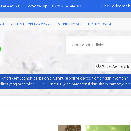
epara
214644963
WhatsApp : +6282214644963
Line : griyameb
AN
KETENTUAN LAYANAN
KONFIRMASI
TESTIMONIAL
Buka Setiap Har
Nikmati kemudahan berbelanja furniture online dengan aman dan nyaman *
itas yang terjamin *
* Furniture yang bergaransi dan sistim pembayaran y