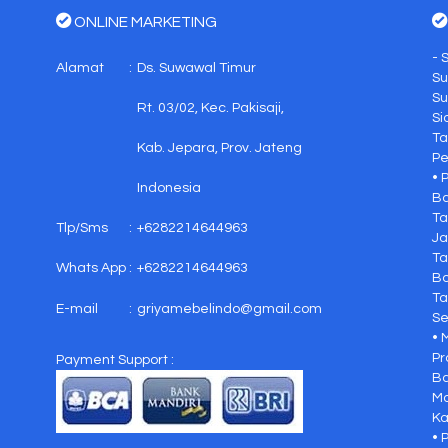
ONLINE MARKETING
- 
Alamat
:
Ds. Suwawal Timur
Su
Su
Rt. 03/02, Kec. Pakisaji,
Si
Ta
Kab. Jepara, Prov. Jateng
Pe
• 
Indonesia
Ba
Ta
Tlp/Sms
:
+6282214644963
Ja
Ta
Whats App
:
+6282214644963
Bo
Ta
E-mail
:
griyamebelindo@gmail.com
Se
• 
Pr
Payment Support :
Ba
Ma
Ka
• 