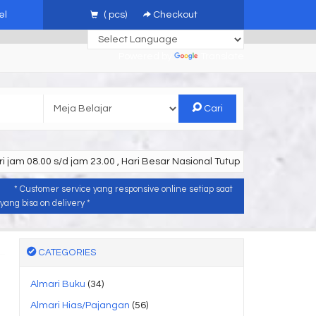
el
(
pcs)
Checkout
Powered by
Translate
Cari
i jam 08.00 s/d jam 23.00 , Hari Besar Nasional Tutup
* Customer service yang responsive online setiap saat
ang bisa on delivery *
CATEGORIES
Almari Buku
(34)
Almari Hias/Pajangan
(56)