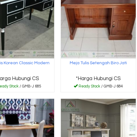
lis Korean Classic Modern
Meja Tulis Setengah Biro Jati
arga Hubungi CS
*Harga Hubungi CS
eady Stock
/ GMB-J 685
Ready Stock
/ GMB-J 684