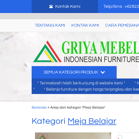
mebel jati jepara, mebel ukir jepara, furniture ukir jati, furniture ukir j
Kontak Kami
Telp/Sms : +6282
TENTANG KAMI
KONTAK KAMI
CARA PEMESAN
SEMUA KATEGORI PRODUK
* Terimakasih telah berkunjung di website kami *
* 
*
* Belanja furniture dengan harga terjangkau dan kwal
Beranda
»
Arsip dari kategori 'Meja Belajar'
Kategori
Meja Belajar