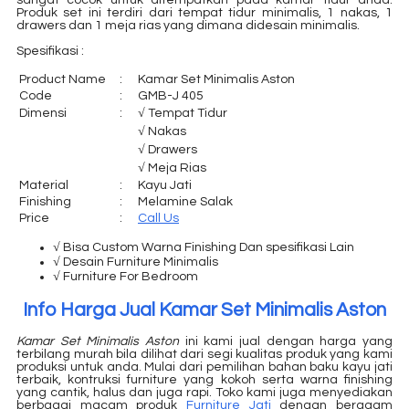
sangat cocok untuk ditempatkan pada kamar tidur anda.
Produk set ini terdiri dari tempat tidur minimalis, 1 nakas, 1
drawers dan 1 meja rias yang dimana didesain minimalis.
Spesifikasi :
Product Name
:
Kamar Set Minimalis Aston
Code
:
GMB-J 405
Dimensi
:
√ Tempat Tidur
√ Nakas
√ Drawers
√ Meja Rias
Material
:
Kayu Jati
Finishing
:
Melamine Salak
Price
:
Call Us
√ Bisa Custom Warna Finishing Dan spesifikasi Lain
√ Desain Furniture Minimalis
√ Furniture For Bedroom
Info Harga Jual Kamar Set Minimalis Aston
Kamar Set Minimalis Aston
ini kami jual dengan harga yang
terbilang murah bila dilihat dari segi kualitas produk yang kami
produksi untuk anda. Mulai dari pemilihan bahan baku kayu jati
terbaik, kontruksi furniture yang kokoh serta warna finishing
yang cantik, halus dan juga rapi. Toko kami juga menyediakan
berbagai macam produk
Furniture Jati
dengan beragam