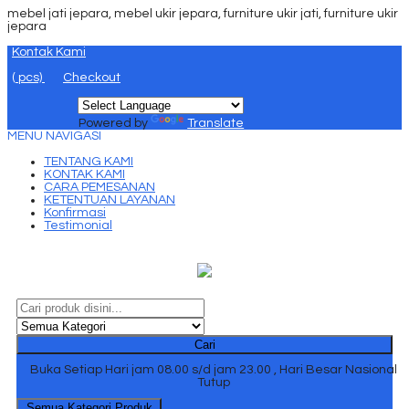
mebel jati jepara, mebel ukir jepara, furniture ukir jati, furniture ukir
jepara
Kontak Kami
(
pcs)
Checkout
Powered by
Translate
MENU NAVIGASI
TENTANG KAMI
KONTAK KAMI
CARA PEMESANAN
KETENTUAN LAYANAN
Konfirmasi
Testimonial
Cari
Buka Setiap Hari jam 08.00 s/d jam 23.00 , Hari Besar Nasional
Tutup
Semua Kategori Produk