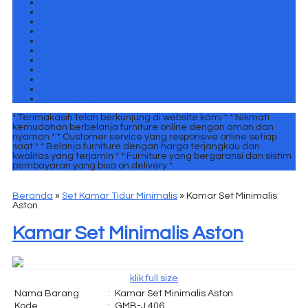
Set Kamar Tidur Minimalis
Set Kursi Cafe
Set Kursi Tamu
Set Kursi Teras
Set Meja Makan
Sofa
Souvenir Handycraft Jepara
Tempat Tidur Anak
Tempat Tidur Klasik
Tempat Tidur Minimalis
Uncategorized
* Terimakasih telah berkunjung di website kami *
* Nikmati
kemudahan berbelanja furniture online dengan aman dan
nyaman *
* Customer service yang responsive online setiap
saat *
* Belanja furniture dengan harga terjangkau dan
kwalitas yang terjamin *
* Furniture yang bergaransi dan sistim
pembayaran yang bisa on delivery *
Beranda
»
Set Kamar Tidur Minimalis
»
Kamar Set Minimalis
Aston
Kamar Set Minimalis Aston
klik full size
Nama Barang
:
Kamar Set Minimalis Aston
Kode
:
GMB-J 406