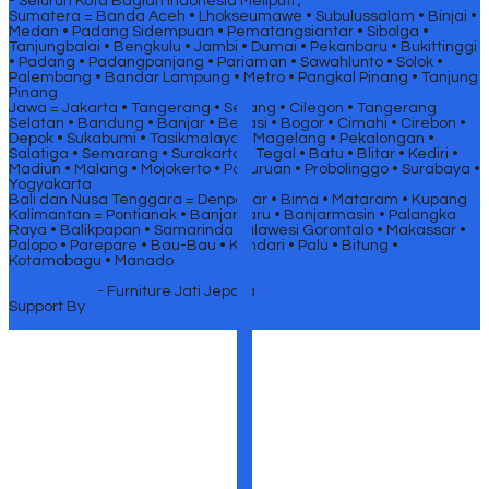
- Seluruh Kota Bagian Indonesia Meliputi ;
Sumatera = Banda Aceh • Lhokseumawe • Subulussalam • Binjai •
Medan • Padang Sidempuan • Pematangsiantar • Sibolga •
Tanjungbalai • Bengkulu • Jambi • Dumai • Pekanbaru • Bukittinggi
• Padang • Padangpanjang • Pariaman • Sawahlunto • Solok •
Palembang • Bandar Lampung • Metro • Pangkal Pinang • Tanjung
Pinang
SIDEBAR
Jawa = Jakarta • Tangerang • Serang • Cilegon • Tangerang
Selatan • Bandung • Banjar • Bekasi • Bogor • Cimahi • Cirebon •
Depok • Sukabumi • Tasikmalaya • Magelang • Pekalongan •
Salatiga • Semarang • Surakarta • Tegal • Batu • Blitar • Kediri •
Madiun • Malang • Mojokerto • Pasuruan • Probolinggo • Surabaya •
Yogyakarta
Bali dan Nusa Tenggara = Denpasar • Bima • Mataram • Kupang
Kalimantan = Pontianak • Banjarbaru • Banjarmasin • Palangka
Raya • Balikpapan • Samarinda Sulawesi Gorontalo • Makassar •
Palopo • Parepare • Bau-Bau • Kendari • Palu • Bitung •
Kotamobagu • Manado
Griya Mebel
- Furniture Jati Jepara
Support By
Indonesian Furnitures