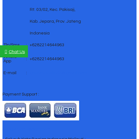
Rt. 03/02, Kec. Pakisaji,
Kab. Jepara, Prov. Jateng
Indonesia
Tlp/Sms
:
+6282214644963
Chat Us
Whats
:
+6282214644963
App
E-mail
:
griyamebelindo@gmail.com
Payment Support :
Jangkauan Pengiriman