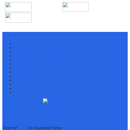
Katalog Mebel Jepara
Katalog
Katalog MPB 2007
Katalog Kursi Tamu MPB 2007
Katalog Bangko Dan Sofa Jati MPB 2007
Katalog Bangko Telepon MPB 2007
Katalog Kursi Makan MPB 2007
Katalog Tempat Tidur MPB 2007
Katalog Lemari MPB 2007
Katalog Meja Rias MPB 2007
Katalog Bufet MPB 2007
Katalog Lemari Jam Hias MPB 2007
Katalog Meja Jati MPB 2007
Katalog Sketsel Dan Gebyok MPB 2007
↑ Grab this Headline Animator
Online Marketing
Alamat
:
Ds. Suwawal Timur