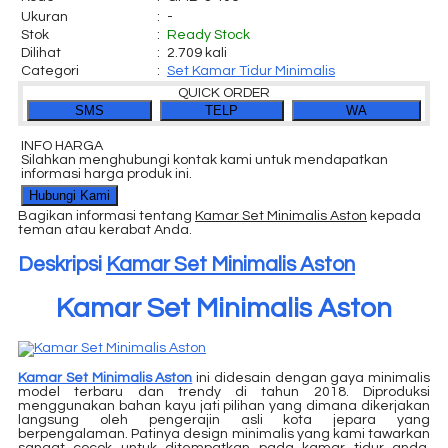
Ukuran
:
-
Stok
:
Ready Stock
Dilihat
:
2.709 kali
Categori
:
Set Kamar Tidur Minimalis
QUICK ORDER
SMS
TELP
WA
INFO HARGA
Silahkan menghubungi kontak kami untuk mendapatkan
informasi harga produk ini.
Hubungi Kami
Bagikan informasi tentang
Kamar Set Minimalis Aston
kepada
teman atau kerabat Anda.
Deskripsi
Kamar Set Minimalis Aston
Kamar Set Minimalis Aston
Kamar Set Minimalis Aston
ini didesain dengan gaya minimalis
model terbaru dan trendy di tahun 2018. Diproduksi
menggunakan bahan kayu jati pilihan yang dimana dikerjakan
langsung oleh pengerajin asli kota jepara yang
berpengalaman. Patinya design minimalis yang kami tawarkan