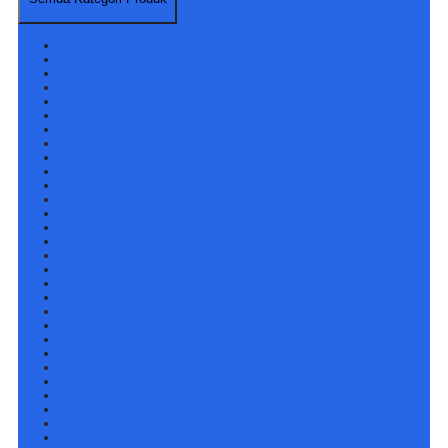
Almari Buku
Almari Hias/Pajangan
Almari Jam Hias
Almari Pakaian
Bangku Dan Bale-Bale
Buffet Klasik
Buffet Minimalis
Buffet Tv Hias
Kursi Bar
Kursi Cafe
Kursi Single
Kursi Taman
Kusi Sofa
Meja Belajar
Meja Hias
Meja Kantor
Meja Konsul
Meja Kopi
Meja Makan
Meja Nakas
Meja Rias
Mimbar Dan Podium
Perabot Lain
Pigura Cermin
Rak Buku
Rak Hias
Set Kamar Tidur Anak
Set Kamar Tidur Klasik
Set Kamar Tidur Kontemporer