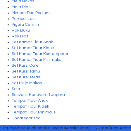
Meja Nakas
Meja Rias
Mimbar Dan Podium
Perabot Lain
Pigura Cermin
Rak Buku
Rak Hias
Set Kamar Tidur Anak
Set Kamar Tidur Klasik
Set Kamar Tidur Kontemporer
Set Kamar Tidur Minimalis
Set Kursi Cafe
Set Kursi Tamu
Set Kursi Teras
Set Meja Makan
Sofa
Souvenir Handycraft Jepara
Tempat Tidur Anak
Tempat Tidur Klasik
Tempat Tidur Minimalis
Uncategorized
* Terimakasih telah berkunjung di website kami *
* Nikmati kemudaha