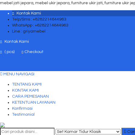
mebel jati jepara, mebel ukir jepara, furniture ukir jati, furniture ukir j
Kontak Kami
Telp/Sms : +6282214644963
WhatsApp : +6282214644963
Line : griyamebel
Kontak Kami
(
pcs)
Checkout
MENU NAVIGASI
TENTANG KAMI
KONTAK KAMI
CARA PEMESANAN
KETENTUAN LAYANAN
Konfirmasi
Testimonial
Car