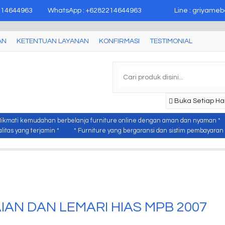
epara
214644963
WhatsApp : +6282214644963
Line : griyameb
AN
KETENTUAN LAYANAN
KONFIRMASI
TESTIMONIAL
Buka Setiap Har
Nikmati kemudahan berbelanja furniture online dengan aman dan nyaman *
itas yang terjamin *
* Furniture yang bergaransi dan sistim pembayaran y
IAN DAN LEMARI HIAS MPB 2007