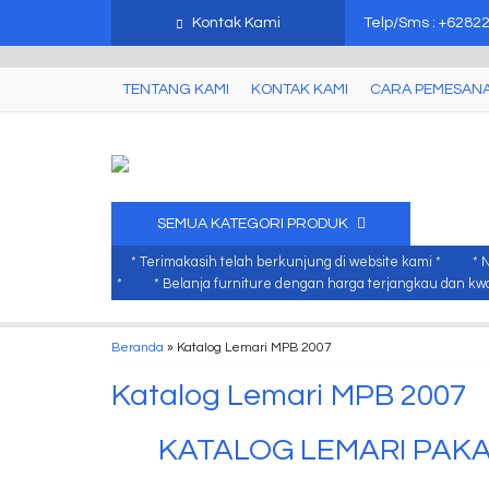
mebel jati jepara, mebel ukir jepara, furniture ukir jati, furniture ukir j
Kontak Kami
Telp/Sms : +6282
TENTANG KAMI
KONTAK KAMI
CARA PEMESAN
SEMUA KATEGORI PRODUK
* Terimakasih telah berkunjung di website kami *
* 
*
* Belanja furniture dengan harga terjangkau dan kwal
Beranda
»
Katalog Lemari MPB 2007
Katalog Lemari MPB 2007
KATALOG LEMARI PAKA