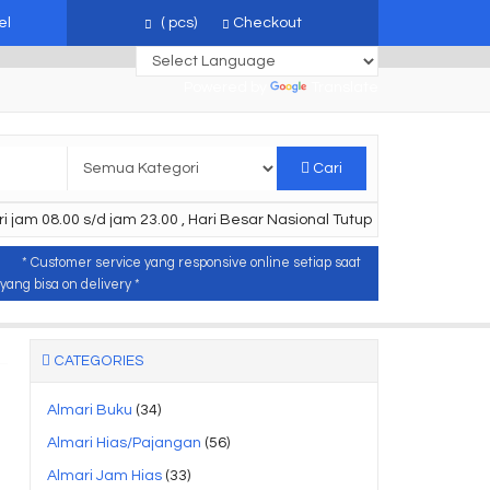
el
(
pcs)
Checkout
Powered by
Translate
Cari
i jam 08.00 s/d jam 23.00 , Hari Besar Nasional Tutup
* Customer service yang responsive online setiap saat
ang bisa on delivery *
CATEGORIES
Almari Buku
(34)
Almari Hias/Pajangan
(56)
Almari Jam Hias
(33)