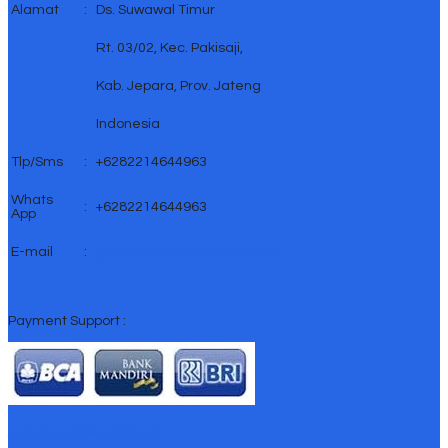
Alamat
:
Ds. Suwawal Timur
Rt. 03/02, Kec. Pakisaji,
Kab. Jepara, Prov. Jateng
Indonesia
Tlp/Sms
:
+6282214644963
Whats
:
+6282214644963
App
E-mail
:
griyamebelindo@gmail.com
Payment Support :
Jangkauan Pengiriman