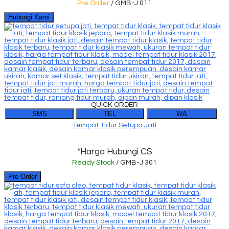
Pre Order
/ GMB-J 011
Hubungi Kami
QUICK ORDER
SMS
TEL
WA
Tempat Tidur Setupa Jati
*Harga Hubungi CS
Ready Stock
/ GMB-J 301
Pre Order