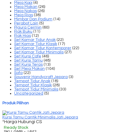
Meja Kopi
(4)
Meja Makan
(26)
Meja Nakas
(26)
Meja Rias
(38)
Mimbar Dan Podium
(14)
Perabot Lain
(5)
Pigura Cermin
(60)
Rak Buku
(11)
Rak Hias
(12)
Set Kamar Tidur Anak
(22)
Set Kamar Tidur Klasik
(17)
Set Kamar Tidur Kontemporer
(22)
Set Kamar Tidur Minimalis
(27)
Set Kursi Cafe
(46)
Set Kursi Tamu
(48)
Set Kursi Teras
(13)
Set Meja Makan
(104)
Sofa
(22)
Souvenir Handycraft Jepara
(3)
Tempat Tidur Anak
(18)
Tempat Tidur Klasik
(28)
Tempat Tidur Minimalis
(33)
Uncategorized
(5)
Produk Pilihan
Kursi Tamu Cantik Minimalis Jati Jepara
*Harga Hubungi CS
Ready Stock
SKU: GMB - J 642