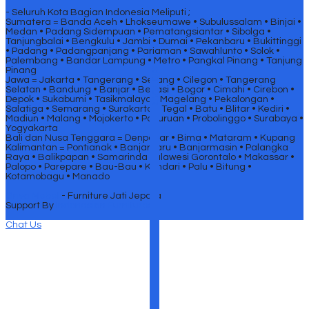
- Seluruh Kota Bagian Indonesia Meliputi ;
Sumatera = Banda Aceh • Lhokseumawe • Subulussalam • Binjai •
Medan • Padang Sidempuan • Pematangsiantar • Sibolga •
Tanjungbalai • Bengkulu • Jambi • Dumai • Pekanbaru • Bukittinggi
• Padang • Padangpanjang • Pariaman • Sawahlunto • Solok •
Palembang • Bandar Lampung • Metro • Pangkal Pinang • Tanjung
Pinang
SIDEBAR
Jawa = Jakarta • Tangerang • Serang • Cilegon • Tangerang
Selatan • Bandung • Banjar • Bekasi • Bogor • Cimahi • Cirebon •
Depok • Sukabumi • Tasikmalaya • Magelang • Pekalongan •
Salatiga • Semarang • Surakarta • Tegal • Batu • Blitar • Kediri •
Madiun • Malang • Mojokerto • Pasuruan • Probolinggo • Surabaya •
Yogyakarta
Bali dan Nusa Tenggara = Denpasar • Bima • Mataram • Kupang
Kalimantan = Pontianak • Banjarbaru • Banjarmasin • Palangka
Raya • Balikpapan • Samarinda Sulawesi Gorontalo • Makassar •
Palopo • Parepare • Bau-Bau • Kendari • Palu • Bitung •
Kotamobagu • Manado
Griya Mebel
- Furniture Jati Jepara
Support By
Indonesian Furnitures
Chat Us