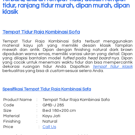
Tempat Tidur Raja Kombinasi Sofa
Tempat Tidur Raja Kombinasi Sofa terbuat menggunakan
material kayu jati yang memiliki desain klasik tampilan
mewah dan antik. Dipan dengan finishing natural dark brown
dipadukan warna emas, memiliki variasi ukiran yang detail. Dipan
yang dilapisi bantalan model
tufted
pada
head board
-nya. Dipan
yang cocok untuk menemani waktu tidur dan bisa mempercantik
dekorasi ruangan tidur Anda. Dapatkan
tempat tidur klasik
berkualitas yang bisa di
custom
sesuai selera Anda.
Spesifikasi Tempat Tidur Raja Kombinasi Sofa
Product Name
:
Tempat Tidur Raja Kombinasi Sofa
Code
:
GMB-J 285
Size
:
Bed 180×200.cm
Material
:
Kayu Jati
Finishing
:
Natural
Price
:
Call Us