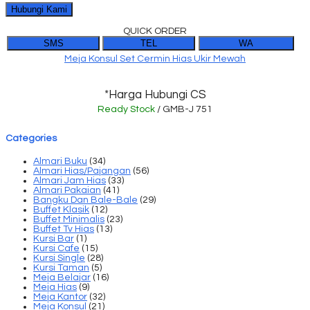
Hubungi Kami
QUICK ORDER
SMS
TEL
WA
Meja Konsul Set Cermin Hias Ukir Mewah
*Harga Hubungi CS
Ready Stock
/ GMB-J 751
Categories
Almari Buku
(34)
Almari Hias/Pajangan
(56)
Almari Jam Hias
(33)
Almari Pakaian
(41)
Bangku Dan Bale-Bale
(29)
Buffet Klasik
(12)
Buffet Minimalis
(23)
Buffet Tv Hias
(13)
Kursi Bar
(1)
Kursi Cafe
(15)
Kursi Single
(28)
Kursi Taman
(5)
Meja Belajar
(16)
Meja Hias
(9)
Meja Kantor
(32)
Meja Konsul
(21)