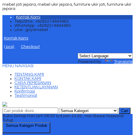
mebel jati jepara, mebel ukir jepara, furniture ukir jati, furniture ukir
jepara
Kontak Kami
Telp/Sms : +6282214644963
WhatsApp : +6282214644963
Line : griyamebel
Kontak Kami
(
pcs)
Checkout
Powered by
Translate
MENU NAVIGASI
TENTANG KAMI
KONTAK KAMI
CARA PEMESANAN
KETENTUAN LAYANAN
Konfirmasi
Testimonial
Cari
Buka Setiap Hari jam 08.00 s/d jam 23.00 , Hari Besar Nasional
Tutup
Semua Kategori Produk