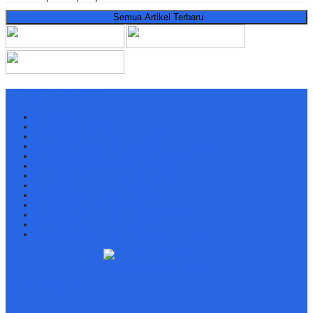
Semua Artikel Terbaru
Katalog Mebel Jepara
Katalog
Katalog MPB 2007
Katalog Kursi Tamu MPB 2007
Katalog Bangko Dan Sofa Jati MPB 2007
Katalog Bangko Telepon MPB 2007
Katalog Kursi Makan MPB 2007
Katalog Tempat Tidur MPB 2007
Katalog Lemari MPB 2007
Katalog Meja Rias MPB 2007
Katalog Bufet MPB 2007
Katalog Lemari Jam Hias MPB 2007
Katalog Meja Jati MPB 2007
Katalog Sketsel Dan Gebyok MPB 2007
↑ Grab this Headline Animator
Online Marketing