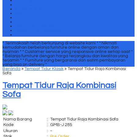
Set Kursi Tamu
Set Kursi Teras
Set Meja Makan
Sofa
Souvenir Handycraft Jepara
Tempat Tidur Anak
Tempat Tidur Klasik
Tempat Tidur Minimalis
Uncategorized
* Terimakasih telah berkunjung di website kami *
* Nikmati
kemudahan berbelanja furniture online dengan aman dan
nyaman *
* Customer service yang responsive online setiap saat *
* Belanja furniture dengan harga terjangkau dan kwalitas yang
terjamin *
* Furniture yang bergaransi dan sistim pembayaran
yang bisa on delivery *
Beranda
»
Tempat Tidur Klasik
»
Tempat Tidur Raja Kombinasi
Sofa
Tempat Tidur Raja Kombinasi
Sofa
Nama Barang
:
Tempat Tidur Raja Kombinasi Sofa
Kode
:
GMB-J 285
Ukuran
:
-
Stok
:
Pre Order