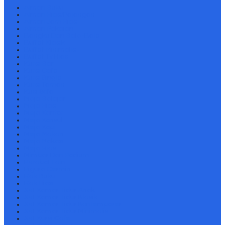
Almari Buku
Almari Hias/Pajangan
Almari Jam Hias
Almari Pakaian
Bangku Dan Bale-Bale
Buffet Klasik
Buffet Minimalis
Buffet Tv Hias
Kursi Bar
Kursi Cafe
Kursi Single
Kursi Taman
Kusi Sofa
Meja Belajar
Meja Hias
Meja Kantor
Meja Konsul
Meja Kopi
Meja Makan
Meja Nakas
Meja Rias
Mimbar Dan Podium
Perabot Lain
Pigura Cermin
Rak Buku
Rak Hias
Set Kamar Tidur Anak
Set Kamar Tidur Klasik
Set Kamar Tidur Kontemporer
Set Kamar Tidur Minimalis
Set Kursi Cafe