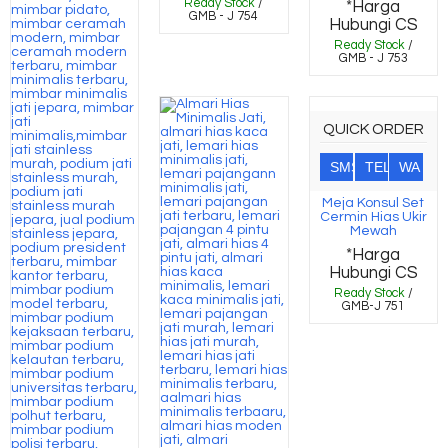
Ready Stock
/
*Harga
GMB - J 754
Hubungi CS
Ready Stock
/
GMB - J 753
QUICK ORDER
SMS
TEL
WA
Meja Konsul Set
Cermin Hias Ukir
Mewah
*Harga
Hubungi CS
Ready Stock
/
GMB-J 751