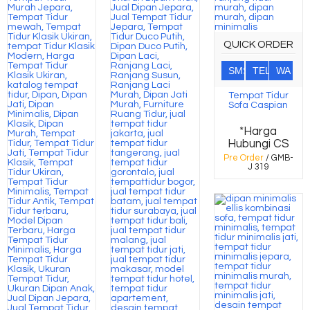
QUICK ORDER
SMS
TEL
WA
Tempat Tidur
Sofa Caspian
*Harga
Hubungi CS
Pre Order
/ GMB-
J 319