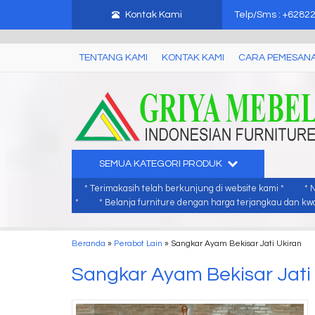
mebel jati jepara, mebel ukir jepara, furniture ukir jati, furniture ukir j
Kontak Kami
Telp/Sms : +6282
TENTANG KAMI
KONTAK KAMI
CARA PEMESAN
SEMUA KATEGORI PRODUK
* Terimakasih telah berkunjung di website kami *
* 
*
* Belanja furniture dengan harga terjangkau dan kwal
Beranda
»
Perabot Lain
»
Sangkar Ayam Bekisar Jati Ukiran
Sangkar Ayam Bekisar Jati