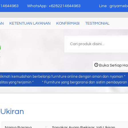
epara
214644963
WhatsApp : +6282214644963
Line : griyameb
AN
KETENTUAN LAYANAN
KONFIRMASI
TESTIMONIAL
Buka Setiap Har
Nikmati kemudahan berbelanja furniture online dengan aman dan nyaman *
itas yang terjamin *
* Furniture yang bergaransi dan sistim pembayaran y
 Ukiran
Nama Barang
:
Sangkar Ayam Bekisar Jati Ukiran