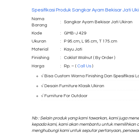
Spesifikasi Produk Sangkar Ayam Bekisar Jati Uk
Nama
:
Sangkar Ayam Bekisar Jati Ukiran
Barang
Kode
:
GMB-J 429
Ukuran
:
P 95.cm, L 95.cm, T 175.cm
Material
:
Kayu Jati
Finishing
:
Coklat Walnut ( By Order )
Harga
:
Rp. – (
Call Us
)
√ Bisa Custom Warna Finishing Dan Spesifikasi L
√ Desain Furniture Klasik Ukiran
√ Furniture For Outdoor
Nb : Selain produk yang kami tawarkan, kami juga mene
kepada kami, kami akan membantu untuk memilihkan d
menghubungi kami untuk seputar pertanyaan, penawar