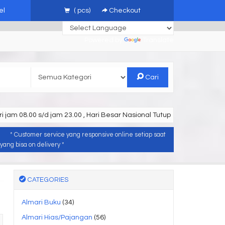
el
(
pcs)
Checkout
Powered by
Translate
Cari
i jam 08.00 s/d jam 23.00 , Hari Besar Nasional Tutup
* Customer service yang responsive online setiap saat
ang bisa on delivery *
CATEGORIES
Almari Buku
(34)
Almari Hias/Pajangan
(56)