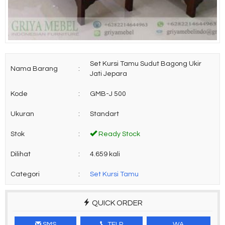
Set Kursi Tamu Sudut Bagong Ukir
Nama Barang
:
Jati Jepara
Kode
:
GMB-J 500
Ukuran
:
Standart
Stok
:
Ready Stock
Dilihat
:
4.659 kali
Categori
:
Set Kursi Tamu
QUICK ORDER
SMS
TELP
WA