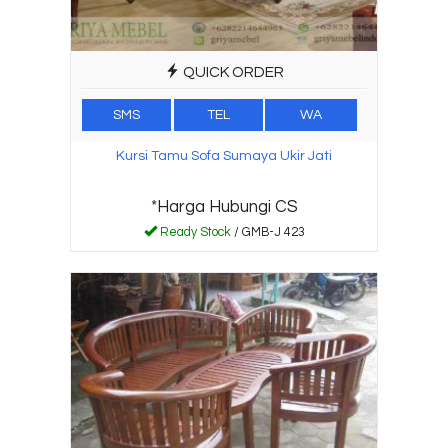
QUICK ORDER
SMS
TEL
WA
Kursi Tamu Sofa Sumaya Ukir Jati
*Harga Hubungi CS
Ready Stock
/ GMB-J 423