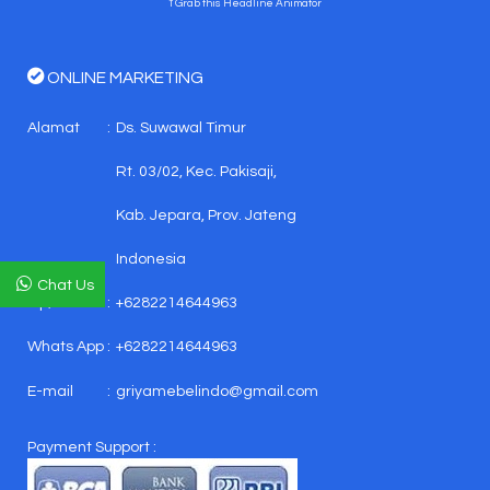
↑ Grab this Headline Animator
ONLINE MARKETING
Alamat
:
Ds. Suwawal Timur
Rt. 03/02, Kec. Pakisaji,
Kab. Jepara, Prov. Jateng
Indonesia
Chat Us
Tlp/Sms
:
+6282214644963
Whats App
:
+6282214644963
E-mail
:
griyamebelindo@gmail.com
Payment Support :