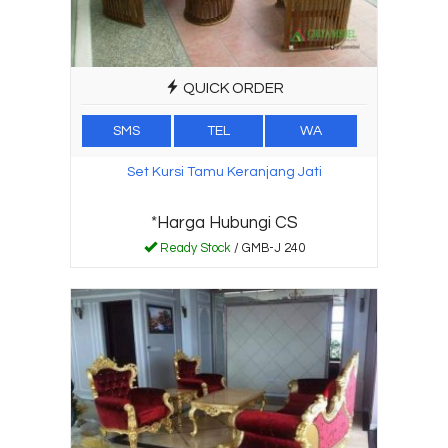
QUICK ORDER
SMS
TEL
WA
Set Kursi Tamu Keranjang Jati
*Harga Hubungi CS
Ready Stock
/ GMB-J 240