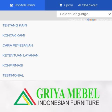
mebel jati jepara, mebel ukir jepara, furniture ukir jati, furniture ukir
Kontak Kami
(
pcs)
Checkout
jepara
Powered by
Translate
TENTANG KAMI
KONTAK KAMI
CARA PEMESANAN
KETENTUAN LAYANAN
KONFIRMASI
TESTIMONIAL