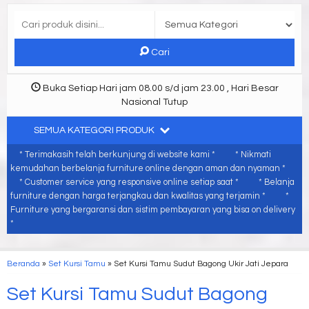
Cari
Buka Setiap Hari jam 08.00 s/d jam 23.00 , Hari Besar
Nasional Tutup
SEMUA KATEGORI PRODUK
* Terimakasih telah berkunjung di website kami *
* Nikmati
kemudahan berbelanja furniture online dengan aman dan nyaman *
* Customer service yang responsive online setiap saat *
* Belanja
furniture dengan harga terjangkau dan kwalitas yang terjamin *
*
Furniture yang bergaransi dan sistim pembayaran yang bisa on delivery
*
Beranda
»
Set Kursi Tamu
»
Set Kursi Tamu Sudut Bagong Ukir Jati Jepara
Set Kursi Tamu Sudut Bagong