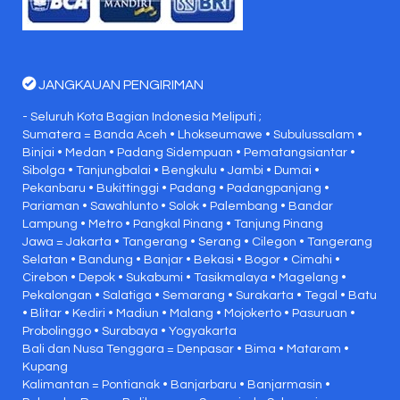
JANGKAUAN PENGIRIMAN
- Seluruh Kota Bagian Indonesia Meliputi ;
Sumatera = Banda Aceh • Lhokseumawe • Subulussalam •
Binjai • Medan • Padang Sidempuan • Pematangsiantar •
Sibolga • Tanjungbalai • Bengkulu • Jambi • Dumai •
Pekanbaru • Bukittinggi • Padang • Padangpanjang •
Pariaman • Sawahlunto • Solok • Palembang • Bandar
Lampung • Metro • Pangkal Pinang • Tanjung Pinang
Jawa = Jakarta • Tangerang • Serang • Cilegon • Tangerang
Selatan • Bandung • Banjar • Bekasi • Bogor • Cimahi •
Cirebon • Depok • Sukabumi • Tasikmalaya • Magelang •
Pekalongan • Salatiga • Semarang • Surakarta • Tegal • Batu
• Blitar • Kediri • Madiun • Malang • Mojokerto • Pasuruan •
Probolinggo • Surabaya • Yogyakarta
Bali dan Nusa Tenggara = Denpasar • Bima • Mataram •
Kupang
Kalimantan = Pontianak • Banjarbaru • Banjarmasin •