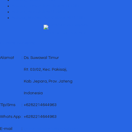
Katalog Lemari Jam Hias MPB 2007
Katalog Meja Jati MPB 2007
Katalog Sketsel Dan Gebyok MPB 2007
↑ Grab this Headline Animator
Online Marketing
Alamat
:
Ds. Suwawal Timur
Rt. 03/02, Kec. Pakisaji,
Kab. Jepara, Prov. Jateng
Indonesia
Tlp/Sms
:
+6282214644963
Whats App
:
+6282214644963
E-mail
:
griyamebelindo@gmail.com