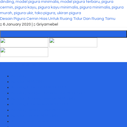
Desain Pigura Cemin Hias Untuk Ruang Tidur Dan Ruang Tamu
6 January 2020 |
Griyamebel
Semua Artikel Terbaru
Katalog Mebel Jepara
Katalog
Katalog MPB 2007
Katalog Kursi Tamu MPB 2007
Katalog Bangko Dan Sofa Jati MPB 2007
Katalog Bangko Telepon MPB 2007
Katalog Kursi Makan MPB 2007
Katalog Tempat Tidur MPB 2007
Katalog Lemari MPB 2007
Katalog Meja Rias MPB 2007
Katalog Bufet MPB 2007