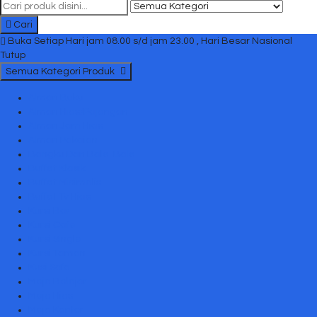
Cari
Buka Setiap Hari jam 08.00 s/d jam 23.00 , Hari Besar Nasional
Tutup
Semua Kategori Produk
Almari Buku
Almari Hias/Pajangan
Almari Jam Hias
Almari Pakaian
Bangku Dan Bale-Bale
Buffet Klasik
Buffet Minimalis
Buffet Tv Hias
Kursi Bar
Kursi Cafe
Kursi Single
Kursi Taman
Kusi Sofa
Meja Belajar
Meja Hias
Meja Kantor