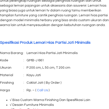
untuk pelengkap ruangan sebagai penghias ruangan dan untuk
sebagai lemari pajangan untuk aksesoris dan souvenir. Lemari hias
yang biasa juga untuk lemari tv dalam ruang tamu memberikan
tampilan furniture yang cantik penghias ruangan. Lemari hias partisi
dengan model minimalis terbaru yang bisa anda custom ukuran dan
warna lain untuk menyesuaikan dengan kebutuhan ruangan anda.
Spesifikasi Produk Lemari Hias Partisi Jati Minimalis
Nama Barang
:
Lemari Hias Partisi Jati Minimalis
Kode
:
GMB-J 661
Ukuran
:
P 200.cm, L 50.cm, T 200.cm
Material
:
Kayu Jati
Finishing
:
Coklat Jati ( By Order )
Harga
:
Rp. – (
Call Us
)
√ Bisa Custom Warna Finishing Dan Spesifikasi Lain
√ Desain Furniture Minimalis