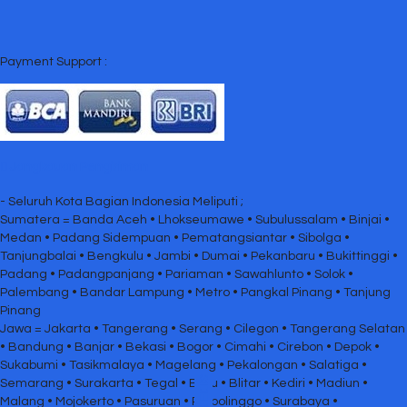
Payment Support :
Jangkauan Pengiriman
- Seluruh Kota Bagian Indonesia Meliputi ;
Sumatera = Banda Aceh • Lhokseumawe • Subulussalam • Binjai •
Medan • Padang Sidempuan • Pematangsiantar • Sibolga •
Tanjungbalai • Bengkulu • Jambi • Dumai • Pekanbaru • Bukittinggi •
Padang • Padangpanjang • Pariaman • Sawahlunto • Solok •
Palembang • Bandar Lampung • Metro • Pangkal Pinang • Tanjung
Pinang
Jawa = Jakarta • Tangerang • Serang • Cilegon • Tangerang Selatan
• Bandung • Banjar • Bekasi • Bogor • Cimahi • Cirebon • Depok •
Sukabumi • Tasikmalaya • Magelang • Pekalongan • Salatiga •
SIDEBAR
Semarang • Surakarta • Tegal • Batu • Blitar • Kediri • Madiun •
Malang • Mojokerto • Pasuruan • Probolinggo • Surabaya •