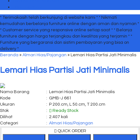
Tempat Tidur Minimalis
Uncategorized
* Terimakasih telah berkunjung di website kami *
* Nikmati
kemudahan berbelanja furniture online dengan aman dan nyaman *
* Customer service yang responsive online setiap saat *
* Belanja
furniture dengan harga terjangkau dan kwalitas yang terjamin *
*
Furniture yang bergaransi dan sistim pembayaran yang bisa on
delivery *
Beranda
»
Almari Hias/Pajangan
»
Lemari Hias Partisi Jati Minimalis
Lemari Hias Partisi Jati Minimalis
Nama Barang
:
Lemari Hias Partisi Jati Minimalis
Kode
:
GMB-J 661
Ukuran
:
P 200.cm, L 50.cm, T 200.cm
Stok
:
Ready Stock
Dilihat
:
2.407 kali
Categori
:
Almari Hias/Pajangan
QUICK ORDER
SMS
TELP
WA