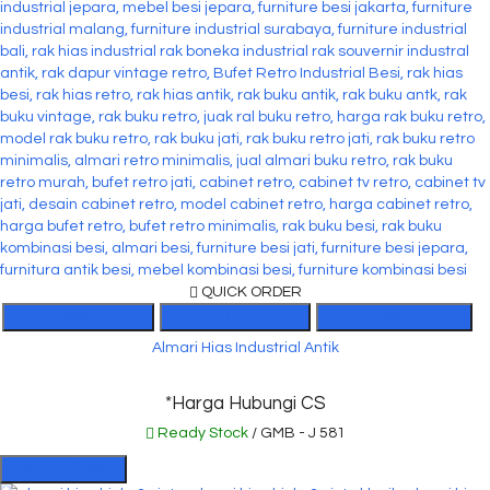
QUICK ORDER
SMS
TEL
WA
Almari Hias Industrial Antik
*Harga Hubungi CS
Ready Stock
/ GMB - J 581
Hubungi Kami