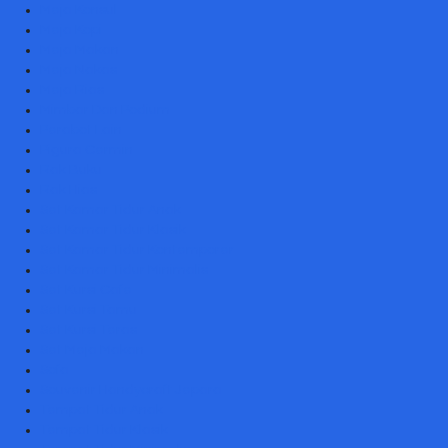
Meja Konsul
Meja Kopi
Meja Makan
Meja Nakas
Meja Rias
Mimbar Dan Podium
Perabot Lain
Pigura Cermin
Rak Buku
Rak Hias
Set Kamar Tidur Anak
Set Kamar Tidur Klasik
Set Kamar Tidur Kontemporer
Set Kamar Tidur Minimalis
Set Kursi Cafe
Set Kursi Tamu
Set Kursi Teras
Set Meja Makan
Sofa
Souvenir Handycraft Jepara
Tempat Tidur Anak
Tempat Tidur Klasik