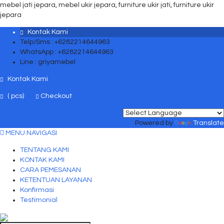
mebel jati jepara, mebel ukir jepara, furniture ukir jati, furniture ukir
jepara
Kontak Kami
Telp/Sms : +6282214644963
WhatsApp : +6282214644963
Line : griyamebel
Kontak Kami
(
pcs)
Checkout
Powered by
Translate
MENU NAVIGASI
TENTANG KAMI
KONTAK KAMI
CARA PEMESANAN
KETENTUAN LAYANAN
Konfirmasi
Testimonial