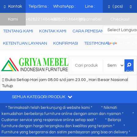
mebel jati jepara, mebel ukir jepara, furniture ukir jati, furniture ukir
Kontak
Telp/Sms :
WhatsApp :
Line :
(
pcs)
jepara
Kami
+6282214644963
+6282214644963
griyamebel
Checkout
TENTANG KAMI
KONTAK KAMI
CARA PEMESANAN
Powered by
KETENTUAN LAYANAN
KONFIRMASI
TESTIMONIAL
Translate
Cari
Buka Setiap Hari jam 08.00 s/d jam 23.00 , Hari Besar Nasional
Tutup
SEMUA KATEGORI PRODUK
* Terimakasih telah berkunjung di website kami *
* Nikmati
kemudahan berbelanja furniture online dengan aman dan nyaman *
*
Customer service yang responsive online setiap saat *
* Belanja
furniture dengan harga terjangkau dan kwalitas yang terjamin *
*
Furniture yang bergaransi dan sistim pembayaran yang bisa on delivery *