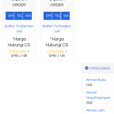
ORDER
ORDER
SMS
TEL
WA
SMS
TEL
WA
Buffet TV Elemen
Buffet TV Modern
Jati
Jati
*Harga
*Harga
Hubungi CS
Hubungi CS
Pre Order
/
Pre Order
/
GMB-J 108
GMB-J 104
CATEGORIES
Almari Buku
(34)
Almari
Hias/Pajangan
(56)
Almari Jam