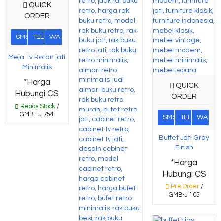
QUICK
ORDER
SMS
TEL
WA
Meja Tv Rotan jati
Minimalis
*Harga
QUICK
Hubungi CS
ORDER
Ready Stock
/
GMB - J 754
SMS
TEL
WA
Buffet Jati Gray
Finish
*Harga
Hubungi CS
Pre Order
/
GMB-J 105