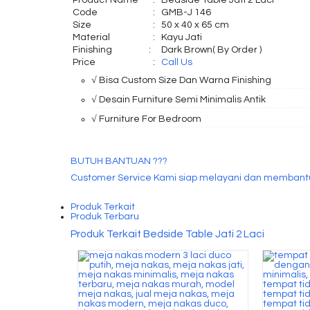
Product Name
:
Bedside Table Jati 2 Laci
Code
:
GMB-J 146
Size
:
50 x 40 x 65 cm
Material
:
Kayu Jati
Finishing
:
Dark Brown( By Order )
Price
:
Call Us
√ Bisa Custom Size Dan Warna Finishing
√ Desain Furniture Semi Minimalis Antik
√ Furniture For Bedroom
BUTUH BANTUAN ???
Customer Service Kami siap melayani dan membant
Produk Terkait
Produk Terbaru
Produk Terkait Bedside Table Jati 2 Laci