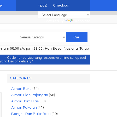
el
(
pcs)
Checkout
Powered by
Translate
Cari
i jam 08.00 s/d jam 23.00 , Hari Besar Nasional Tutup
* Customer service yang responsive online setiap saat
ang bisa on delivery *
CATEGORIES
Almari Buku
(34)
Almari Hias/Pajangan
(56)
Almari Jam Hias
(33)
Almari Pakaian
(41)
Bangku Dan Bale-Bale
(29)