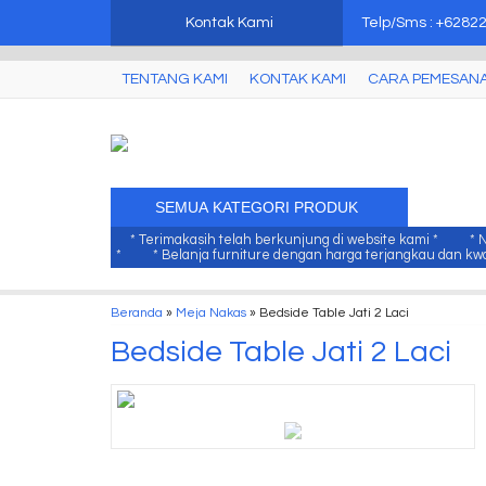
mebel jati jepara, mebel ukir jepara, furniture ukir jati, furniture ukir j
Kontak Kami
Telp/Sms : +6282
TENTANG KAMI
KONTAK KAMI
CARA PEMESAN
SEMUA KATEGORI PRODUK
* Terimakasih telah berkunjung di website kami *
* 
*
* Belanja furniture dengan harga terjangkau dan kwal
Beranda
»
Meja Nakas
»
Bedside Table Jati 2 Laci
Bedside Table Jati 2 Laci