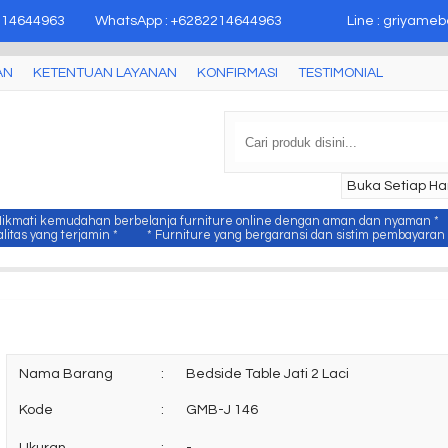
epara
214644963
WhatsApp : +6282214644963
Line : griyameb
AN
KETENTUAN LAYANAN
KONFIRMASI
TESTIMONIAL
Buka Setiap Har
Nikmati kemudahan berbelanja furniture online dengan aman dan nyaman *
itas yang terjamin *
* Furniture yang bergaransi dan sistim pembayaran y
Nama Barang
:
Bedside Table Jati 2 Laci
Kode
:
GMB-J 146