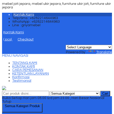
mebel jati jepara, mebel ukir jepara, furniture ukir jati, furniture ukir
jepara
Kontak Kami
Telp/Sms : +6282214644963
WhatsApp : +6282214644963
Line : griyamebel
Kontak Kami
(
pcs)
Checkout
Powered by
Translate
MENU NAVIGASI
TENTANG KAMI
KONTAK KAMI
CARA PEMESANAN
KETENTUAN LAYANAN
Konfirmasi
Testimonial
Cari
Buka Setiap Hari jam 08.00 s/d jam 23.00 , Hari Besar Nasional
Tutup
Semua Kategori Produk