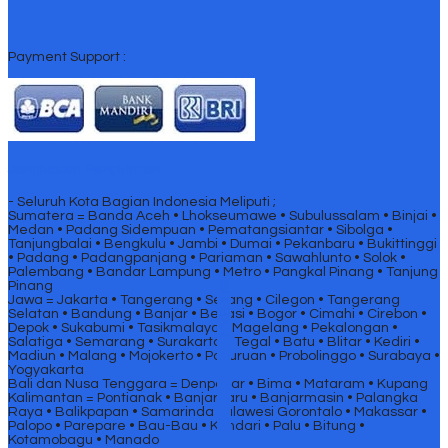
Payment Support :
Jangkauan Pengiriman
- Seluruh Kota Bagian Indonesia Meliputi ;
Sumatera = Banda Aceh • Lhokseumawe • Subulussalam • Binjai •
Medan • Padang Sidempuan • Pematangsiantar • Sibolga •
Tanjungbalai • Bengkulu • Jambi • Dumai • Pekanbaru • Bukittinggi
• Padang • Padangpanjang • Pariaman • Sawahlunto • Solok •
Palembang • Bandar Lampung • Metro • Pangkal Pinang • Tanjung
Pinang
SIDEBAR
Jawa = Jakarta • Tangerang • Serang • Cilegon • Tangerang
Selatan • Bandung • Banjar • Bekasi • Bogor • Cimahi • Cirebon •
Depok • Sukabumi • Tasikmalaya • Magelang • Pekalongan •
Salatiga • Semarang • Surakarta • Tegal • Batu • Blitar • Kediri •
Madiun • Malang • Mojokerto • Pasuruan • Probolinggo • Surabaya •
Yogyakarta
Bali dan Nusa Tenggara = Denpasar • Bima • Mataram • Kupang
Kalimantan = Pontianak • Banjarbaru • Banjarmasin • Palangka
Raya • Balikpapan • Samarinda Sulawesi Gorontalo • Makassar •
Palopo • Parepare • Bau-Bau • Kendari • Palu • Bitung •
Kotamobagu • Manado