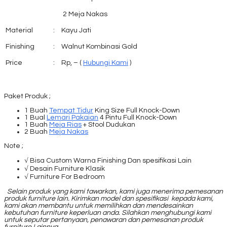
2 Meja Nakas
Material
:
Kayu Jati
Finishing
:
Walnut Kombinasi Gold
Price
:
Rp, – (
Hubungi Kami
)
Paket Produk ;
1 Buah
Tempat Tidur
King Size Full Knock-Down
1 Bual
Lemari Pakaian
4 Pintu Full Knock-Down
1 Buah
Meja Rias
+ Stool Dudukan
2 Buah
Meja Nakas
Note ;
√ Bisa Custom Warna Finishing Dan spesifikasi Lain
√ Desain Furniture Klasik
√ Furniture For Bedroom
Selain produk yang kami tawarkan, kami juga menerima pemesanan
produk furniture lain. Kirimkan model dan spesifikasi kepada kami,
kami akan membantu untuk memilihkan dan mendesainkan
kebutuhan furniture keperluan anda. Silahkan menghubungi kami
untuk seputar pertanyaan, penawaran dan pemesanan produk