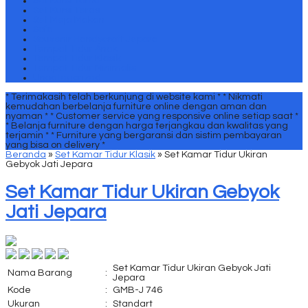
Set Kursi Tamu
Set Kursi Teras
Set Meja Makan
Sofa
Souvenir Handycraft Jepara
Tempat Tidur Anak
Tempat Tidur Klasik
Tempat Tidur Minimalis
Uncategorized
* Terimakasih telah berkunjung di website kami *
* Nikmati
kemudahan berbelanja furniture online dengan aman dan
nyaman *
* Customer service yang responsive online setiap saat *
* Belanja furniture dengan harga terjangkau dan kwalitas yang
terjamin *
* Furniture yang bergaransi dan sistim pembayaran
yang bisa on delivery *
Beranda
»
Set Kamar Tidur Klasik
»
Set Kamar Tidur Ukiran
Gebyok Jati Jepara
Set Kamar Tidur Ukiran Gebyok
Jati Jepara
Set Kamar Tidur Ukiran Gebyok Jati
Nama Barang
:
Jepara
Kode
:
GMB-J 746
Ukuran
:
Standart