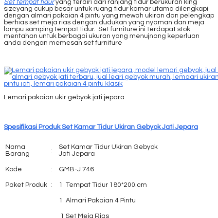
Set tempat tidur
yang terdiri dari ranjang tidur berukuran king
sizeyang cukup besar untuk ruang tidur kamar utama dilengkapi
dengan almari pakaian 4 pintu yang mewah ukiran dan pelengkap
berhias set meja rias dengan dudukan yang nyaman dan meja
lampu samping tempat tidur. Set furniture ini terdapat stok
mentahan untuk berbagai ukuran yang menujnang keperluan
anda dengan memesan set furniture
Lemari pakaian ukir gebyok jati jepara
Spesifikasi Produk Set Kamar Tidur Ukiran Gebyok Jati Jepara
Nama
Set Kamar Tidur Ukiran Gebyok
:
Barang
Jati Jepara
Kode
:
GMB-J 746
Paket Produk
:
1 Tempat Tidur 180*200.cm
1 Almari Pakaian 4 Pintu
1 Set Meja Rias