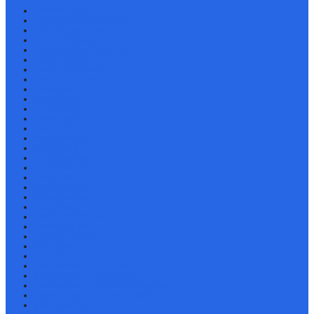
Almari Buku
Almari Hias/Pajangan
Almari Jam Hias
Almari Pakaian
Bangku Dan Bale-Bale
Buffet Klasik
Buffet Minimalis
Buffet Tv Hias
Kursi Bar
Kursi Cafe
Kursi Single
Kursi Taman
Kusi Sofa
Meja Belajar
Meja Hias
Meja Kantor
Meja Konsul
Meja Kopi
Meja Makan
Meja Nakas
Meja Rias
Mimbar Dan Podium
Perabot Lain
Pigura Cermin
Rak Buku
Rak Hias
Set Kamar Tidur Anak
Set Kamar Tidur Klasik
Set Kamar Tidur Kontemporer
Set Kamar Tidur Minimalis
Set Kursi Cafe