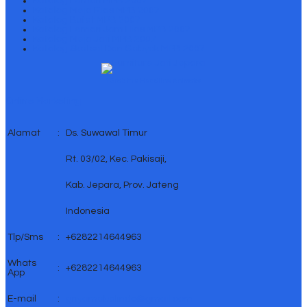
Katalog Lemari MPB 2007
Katalog Meja Rias MPB 2007
Katalog Bufet MPB 2007
Katalog Lemari Jam Hias MPB 2007
Katalog Meja Jati MPB 2007
Katalog Sketsel Dan Gebyok MPB 2007
↑ Grab this Headline Animator
Online Marketing
Alamat
:
Ds. Suwawal Timur
Rt. 03/02, Kec. Pakisaji,
Kab. Jepara, Prov. Jateng
Indonesia
Tlp/Sms
:
+6282214644963
Whats
:
+6282214644963
App
E-mail
:
griyamebelindo@gmail.com