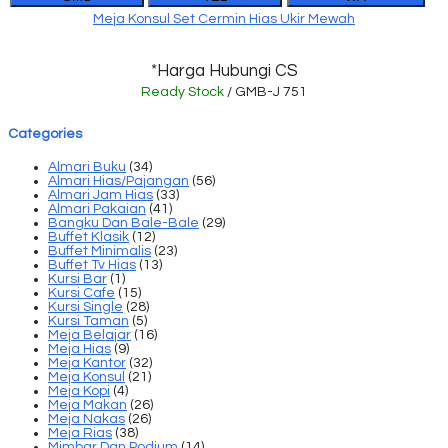
Meja Konsul Set Cermin Hias Ukir Mewah
*Harga Hubungi CS
Ready Stock
/ GMB-J 751
Categories
Almari Buku
(34)
Almari Hias/Pajangan
(56)
Almari Jam Hias
(33)
Almari Pakaian
(41)
Bangku Dan Bale-Bale
(29)
Buffet Klasik
(12)
Buffet Minimalis
(23)
Buffet Tv Hias
(13)
Kursi Bar
(1)
Kursi Cafe
(15)
Kursi Single
(28)
Kursi Taman
(5)
Meja Belajar
(16)
Meja Hias
(9)
Meja Kantor
(32)
Meja Konsul
(21)
Meja Kopi
(4)
Meja Makan
(26)
Meja Nakas
(26)
Meja Rias
(38)
Mimbar Dan Podium
(14)