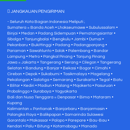
JANGKAUAN PENGIRIMAN
- Seluruh Kota Bagian Indonesia Meliputi ;
Sumatera = Banda Aceh • Lhokseumawe • Subulussalam •
Binjai • Medan • Padang Sidempuan • Pematangsiantar •
Sibolga • Tanjungbalai • Bengkulu • Jambi • Dumai •
Pekanbaru • Bukittinggi • Padang • Padangpanjang •
Pariaman • Sawahlunto • Solok • Palembang • Bandar
Lampung • Metro • Pangkal Pinang • Tanjung Pinang
Jawa = Jakarta • Tangerang • Serang • Cilegon • Tangerang
Selatan • Bandung • Banjar • Bekasi • Bogor • Cimahi •
Cirebon • Depok • Sukabumi • Tasikmalaya • Magelang •
Pekalongan • Salatiga • Semarang • Surakarta • Tegal • Batu
• Blitar • Kediri • Madiun • Malang • Mojokerto • Pasuruan •
Probolinggo • Surabaya • Yogyakarta
Bali dan Nusa Tenggara = Denpasar • Bima • Mataram •
Kupang
Kalimantan = Pontianak • Banjarbaru • Banjarmasin •
Palangka Raya • Balikpapan • Samarinda Sulawesi
Gorontalo • Makassar • Palopo • Parepare • Bau-Bau •
Kendari • Palu • Bitung • Kotamobagu • Manado