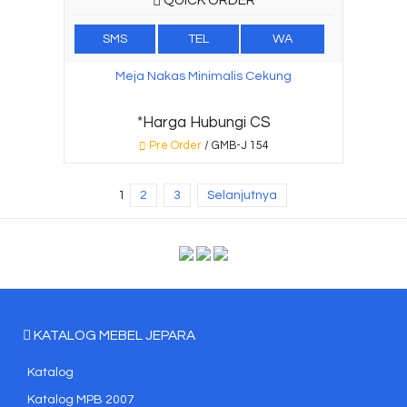
QUICK ORDER
SMS
TEL
WA
Meja Nakas Minimalis Cekung
*Harga Hubungi CS
Pre Order
/ GMB-J 154
1
2
3
Selanjutnya
KATALOG MEBEL JEPARA
Katalog
Katalog MPB 2007