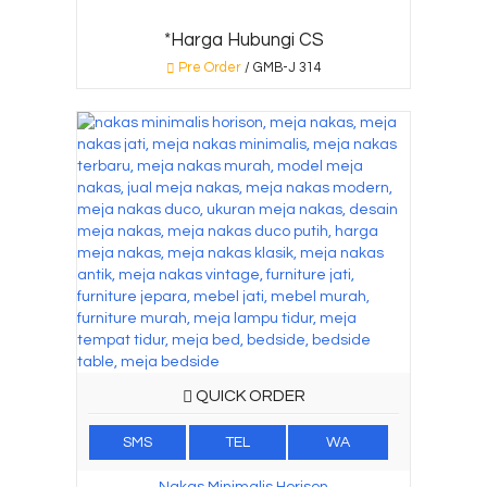
*Harga Hubungi CS
Pre Order
/ GMB-J 314
QUICK ORDER
SMS
TEL
WA