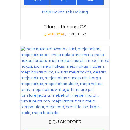
SMS
TEL
WA
Meja Nakas Teh Cekung
*Harga Hubungi CS
Pre Order
/ GMB-J 157
QUICK ORDER