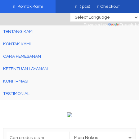
mebel jati jepara, mebel ukir jepara, furniture ukir jati, furniture ukir
Kontak Kami
(
pcs)
Checkout
jepara
Powered by
Translate
TENTANG KAMI
KONTAK KAMI
CARA PEMESANAN
KETENTUAN LAYANAN
KONFIRMASI
TESTIMONIAL