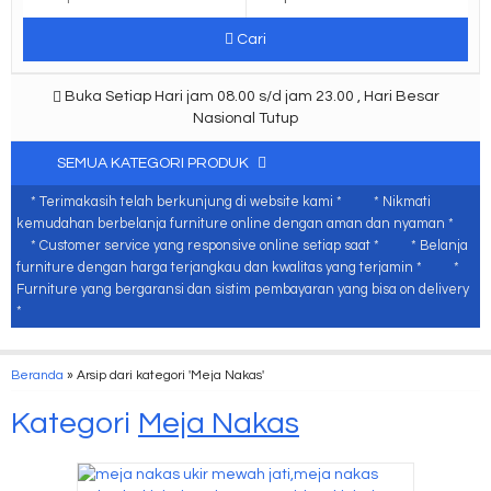
Cari
Buka Setiap Hari jam 08.00 s/d jam 23.00 , Hari Besar
Nasional Tutup
SEMUA KATEGORI PRODUK
* Terimakasih telah berkunjung di website kami *
* Nikmati
kemudahan berbelanja furniture online dengan aman dan nyaman *
* Customer service yang responsive online setiap saat *
* Belanja
furniture dengan harga terjangkau dan kwalitas yang terjamin *
*
Furniture yang bergaransi dan sistim pembayaran yang bisa on delivery
*
Beranda
»
Arsip dari kategori 'Meja Nakas'
Kategori
Meja Nakas