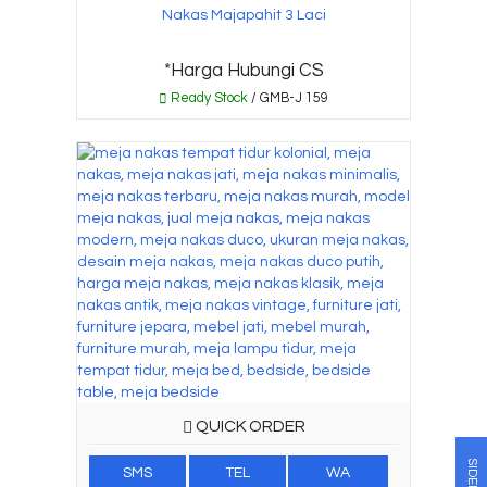
Nakas Majapahit 3 Laci
*Harga Hubungi CS
Ready Stock
/ GMB-J 159
QUICK ORDER
SIDEBAR
SMS
TEL
WA