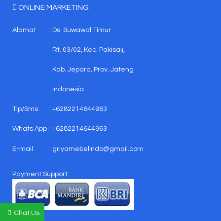
ONLINE MARKETING
Alamat
:
Ds. Suwawal Timur
Rt. 03/02, Kec. Pakisaji,
Kab. Jepara, Prov. Jateng
Indonesia
Tlp/Sms
:
+6282214644963
Whats App
:
+6282214644963
E-mail
:
griyamebelindo@gmail.com
Payment Support :
Chat Us