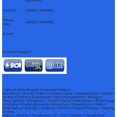
Indonesia
Tlp/Sms
:
+6282214644963
Whats
:
+6282214644963
App
E-mail
:
griyamebelindo@gmail.com
Payment Support :
Jangkauan Pengiriman
- Seluruh Kota Bagian Indonesia Meliputi ;
Sumatera = Banda Aceh • Lhokseumawe • Subulussalam • Binjai •
Medan • Padang Sidempuan • Pematangsiantar • Sibolga •
Tanjungbalai • Bengkulu • Jambi • Dumai • Pekanbaru • Bukittinggi
• Padang • Padangpanjang • Pariaman • Sawahlunto • Solok •
Palembang • Bandar Lampung • Metro • Pangkal Pinang • Tanjung
Pinang
Jawa = Jakarta • Tangerang • Serang • Cilegon • Tangerang