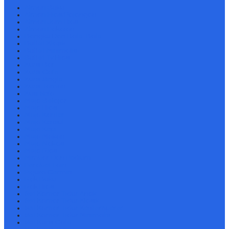
Almari Buku
Almari Hias/Pajangan
Almari Jam Hias
Almari Pakaian
Bangku Dan Bale-Bale
Buffet Klasik
Buffet Minimalis
Buffet Tv Hias
Kursi Bar
Kursi Cafe
Kursi Single
Kursi Taman
Kusi Sofa
Meja Belajar
Meja Hias
Meja Kantor
Meja Konsul
Meja Kopi
Meja Makan
Meja Nakas
Meja Rias
Mimbar Dan Podium
Perabot Lain
Pigura Cermin
Rak Buku
Rak Hias
Set Kamar Tidur Anak
Set Kamar Tidur Klasik
Set Kamar Tidur Kontemporer
Set Kamar Tidur Minimalis
Set Kursi Cafe