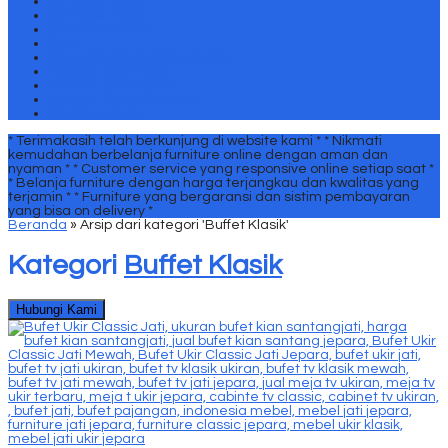
Set Kursi Tamu
Set Kursi Teras
Set Meja Makan
Sofa
Souvenir Handycraft Jepara
Tempat Tidur Anak
Tempat Tidur Klasik
Tempat Tidur Minimalis
Uncategorized
* Terimakasih telah berkunjung di website kami *
* Nikmati
kemudahan berbelanja furniture online dengan aman dan
nyaman *
* Customer service yang responsive online setiap saat *
* Belanja furniture dengan harga terjangkau dan kwalitas yang
terjamin *
* Furniture yang bergaransi dan sistim pembayaran
yang bisa on delivery *
Beranda
»
Arsip dari kategori 'Buffet Klasik'
Kategori
Buffet Klasik
Hubungi Kami