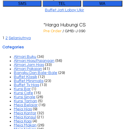
SMS
TEL
WA
Buffet Jati Loboy Ukir
*Harga Hubungi CS
Pre Order
/ GMB-J 090
1
2
Selanjutnya
Categories
Almari Buku
(34)
Almari Hias/Pajangan
(56)
Almari Jam Hias
(33)
Almari Pakaian
(41)
Bangku Dan Bale-Bale
(29)
Buffet Klasik
(12)
Buffet Minimalis
(23)
Buffet Tv Hias
(13)
Kursi Bar
(1)
Kursi Cafe
(15)
Kursi Single
(28)
Kursi Taman
(5)
Meja Belajar
(16)
Meja Hias
(9)
Meja Kantor
(32)
Meja Konsul
(21)
Meja Kopi
(4)
Meja Makan
(26)