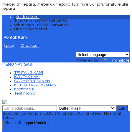
mebel jati jepara, mebel ukir jepara, furniture ukir jati, furniture ukir
jepara
Kontak Kami
Telp/Sms : +6282214644963
WhatsApp : +6282214644963
Line : griyamebel
Kontak Kami
(
pcs)
Checkout
Powered by
Translate
MENU NAVIGASI
TENTANG KAMI
KONTAK KAMI
CARA PEMESANAN
KETENTUAN LAYANAN
Konfirmasi
Testimonial
Cari
Buka Setiap Hari jam 08.00 s/d jam 23.00 , Hari Besar Nasional
Tutup
Semua Kategori Produk