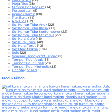
Meja Nakas
(26)
Meja Rias
(38)
Mimbar Dan Podium
(14)
Perabot Lain
(5)
Pigura Cermin
(60)
Rak Buku
(11)
Rak Hias
(12)
Set Kamar Tidur Anak
(22)
Set Kamar Tidur Klasik
(17)
Set Kamar Tidur Kontemporer
(22)
Set Kamar Tidur Minimalis
(27)
Set Kursi Cafe
(46)
Set Kursi Tamu
(48)
Set Kursi Teras
(13)
Set Meja Makan
(104)
Sofa
(22)
Souvenir Handycraft Jepara
(3)
Tempat Tidur Anak
(18)
Tempat Tidur Klasik
(28)
Tempat Tidur Minimalis
(33)
Uncategorized
(5)
Produk Pilihan