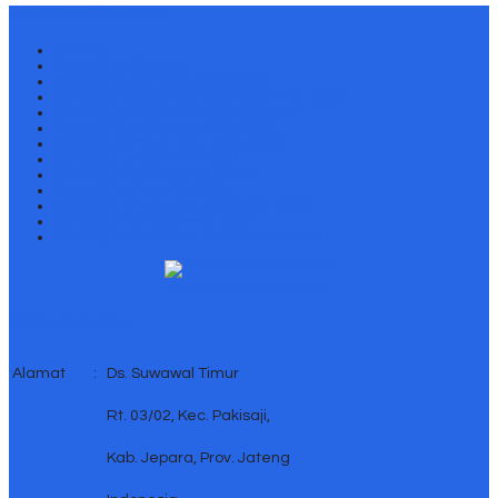
Katalog Mebel Jepara
Katalog
Katalog MPB 2007
Katalog Kursi Tamu MPB 2007
Katalog Bangko Dan Sofa Jati MPB 2007
Katalog Bangko Telepon MPB 2007
Katalog Kursi Makan MPB 2007
Katalog Tempat Tidur MPB 2007
Katalog Lemari MPB 2007
Katalog Meja Rias MPB 2007
Katalog Bufet MPB 2007
Katalog Lemari Jam Hias MPB 2007
Katalog Meja Jati MPB 2007
Katalog Sketsel Dan Gebyok MPB 2007
↑ Grab this Headline Animator
Online Marketing
Alamat
:
Ds. Suwawal Timur
Rt. 03/02, Kec. Pakisaji,
Kab. Jepara, Prov. Jateng