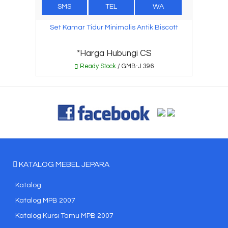
SMS
TEL
WA
Set Kamar Tidur Minimalis Antik Biscott
*Harga Hubungi CS
Ready Stock
/ GMB-J 396
KATALOG MEBEL JEPARA
Katalog
Katalog MPB 2007
Katalog Kursi Tamu MPB 2007