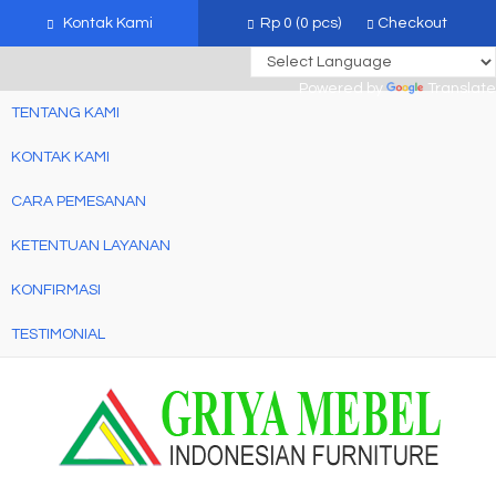
mebel jati jepara, mebel ukir jepara, furniture ukir jati, furniture ukir
Kontak Kami
Rp 0
(
0
pcs)
Checkout
jepara
Powered by
Translate
TENTANG KAMI
KONTAK KAMI
CARA PEMESANAN
KETENTUAN LAYANAN
KONFIRMASI
TESTIMONIAL