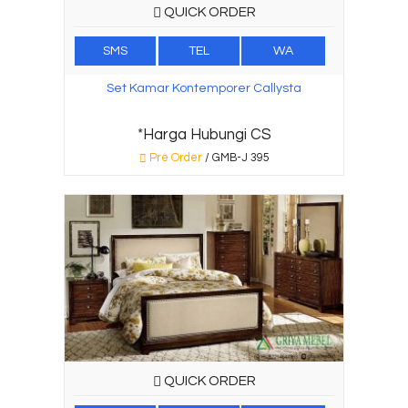
QUICK ORDER
SMS
TEL
WA
Set Kamar Kontemporer Callysta
*Harga Hubungi CS
Pre Order
/ GMB-J 395
QUICK ORDER