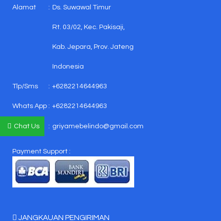
Alamat
:
Ds. Suwawal Timur
Rt. 03/02, Kec. Pakisaji,
Kab. Jepara, Prov. Jateng
Indonesia
Tlp/Sms
:
+6282214644963
Whats App
:
+6282214644963
E-mail
:
griyamebelindo@gmail.com
Chat Us
Payment Support :
JANGKAUAN PENGIRIMAN