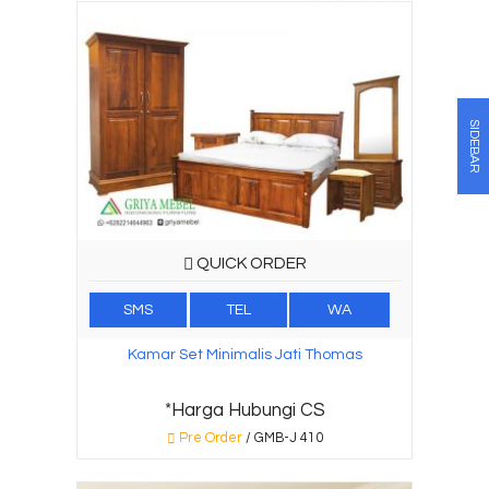
SIDEBAR
QUICK ORDER
SMS
TEL
WA
Kamar Set Minimalis Jati Thomas
*Harga Hubungi CS
Pre Order
/ GMB-J 410