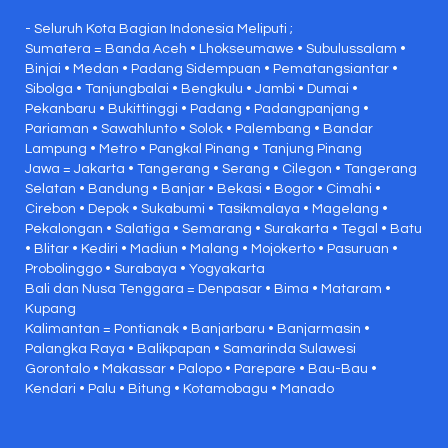
- Seluruh Kota Bagian Indonesia Meliputi ;
Sumatera = Banda Aceh • Lhokseumawe • Subulussalam •
Binjai • Medan • Padang Sidempuan • Pematangsiantar •
Sibolga • Tanjungbalai • Bengkulu • Jambi • Dumai •
Pekanbaru • Bukittinggi • Padang • Padangpanjang •
Pariaman • Sawahlunto • Solok • Palembang • Bandar
Lampung • Metro • Pangkal Pinang • Tanjung Pinang
Jawa = Jakarta • Tangerang • Serang • Cilegon • Tangerang
Selatan • Bandung • Banjar • Bekasi • Bogor • Cimahi •
Cirebon • Depok • Sukabumi • Tasikmalaya • Magelang •
Pekalongan • Salatiga • Semarang • Surakarta • Tegal • Batu
• Blitar • Kediri • Madiun • Malang • Mojokerto • Pasuruan •
Probolinggo • Surabaya • Yogyakarta
Bali dan Nusa Tenggara = Denpasar • Bima • Mataram •
Kupang
Kalimantan = Pontianak • Banjarbaru • Banjarmasin •
Palangka Raya • Balikpapan • Samarinda Sulawesi
Gorontalo • Makassar • Palopo • Parepare • Bau-Bau •
Kendari • Palu • Bitung • Kotamobagu • Manado