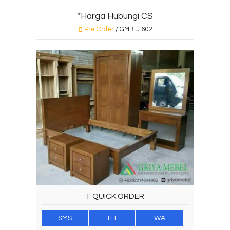
*Harga Hubungi CS
Pre Order
/ GMB-J 602
QUICK ORDER
SMS
TEL
WA