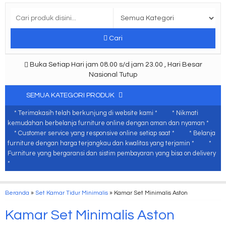
Cari
Buka Setiap Hari jam 08.00 s/d jam 23.00 , Hari Besar
Nasional Tutup
SEMUA KATEGORI PRODUK
* Terimakasih telah berkunjung di website kami *
* Nikmati
kemudahan berbelanja furniture online dengan aman dan nyaman *
* Customer service yang responsive online setiap saat *
* Belanja
furniture dengan harga terjangkau dan kwalitas yang terjamin *
*
Furniture yang bergaransi dan sistim pembayaran yang bisa on delivery
*
Beranda
»
Set Kamar Tidur Minimalis
»
Kamar Set Minimalis Aston
Kamar Set Minimalis Aston