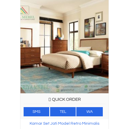
QUICK ORDER
SMS
TEL
WA
Kamar Set Jati Model Retro Minimalis