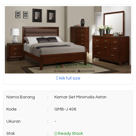
klik full size
Nama Barang
:
Kamar Set Minimalis Aston
Kode
:
GMB-J 406
Ukuran
:
-
Stok
:
Ready Stock