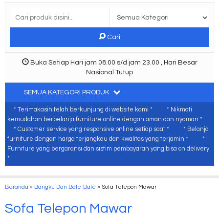
Cari
Buka Setiap Hari jam 08.00 s/d jam 23.00 , Hari Besar
Nasional Tutup
SEMUA KATEGORI PRODUK
* Terimakasih telah berkunjung di website kami *
* Nikmati
kemudahan berbelanja furniture online dengan aman dan nyaman *
* Customer service yang responsive online setiap saat *
* Belanja
furniture dengan harga terjangkau dan kwalitas yang terjamin *
*
Furniture yang bergaransi dan sistim pembayaran yang bisa on delivery
*
Beranda
»
Bangku Dan Bale-Bale
»
Sofa Telepon Mawar
Sofa Telepon Mawar