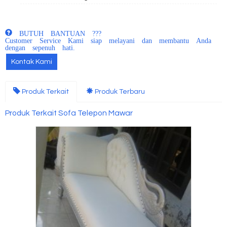
BUTUH BANTUAN ???
Customer Service Kami siap melayani dan membantu Anda
dengan sepenuh hati.
Kontak Kami
Produk Terkait
Produk Terbaru
Produk Terkait Sofa Telepon Mawar