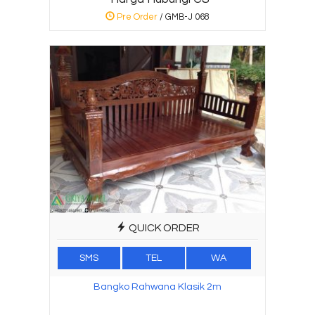
Pre Order
/ GMB-J 068
QUICK ORDER
SMS
TEL
WA
Bangko Rahwana Klasik 2m