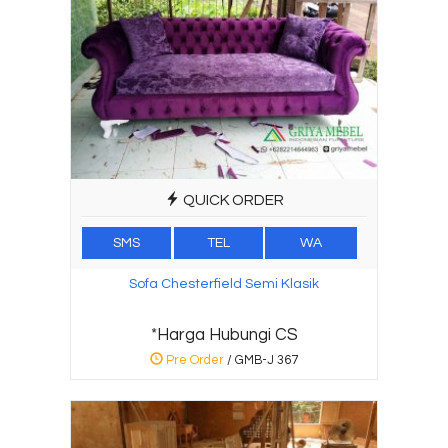
QUICK ORDER
SMS
TEL
WA
Sofa Chesterfield Semi Klasik
*Harga Hubungi CS
Pre Order
/ GMB-J 367