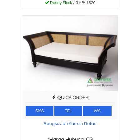
Ready Stock
/ GMB-J 520
QUICK ORDER
SMS
TEL
WA
Bangku Jati Karmin Rotan
*Harga Hubungi CS