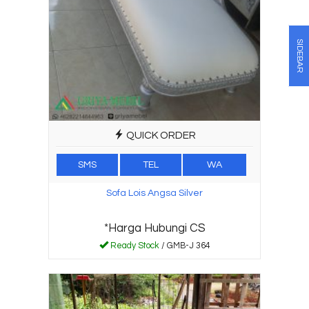
SIDEBAR
QUICK ORDER
SMS
TEL
WA
Sofa Lois Angsa Silver
*Harga Hubungi CS
Ready Stock
/ GMB-J 364