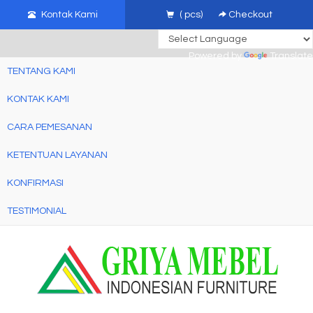
mebel jati jepara, mebel ukir jepara, furniture ukir jati, furniture ukir
Kontak Kami
(
pcs)
Checkout
jepara
Powered by
Translate
TENTANG KAMI
KONTAK KAMI
CARA PEMESANAN
KETENTUAN LAYANAN
KONFIRMASI
TESTIMONIAL