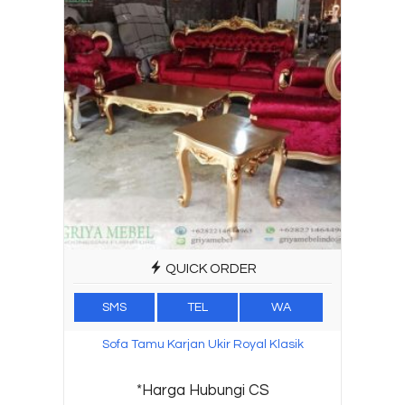
QUICK ORDER
SMS
TEL
WA
Sofa Tamu Karjan Ukir Royal Klasik
*Harga Hubungi CS