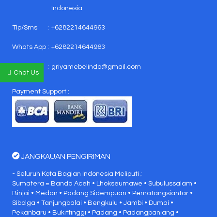
Indonesia
Tlp/Sms
:
+6282214644963
Whats App
:
+6282214644963
E-mail
:
griyamebelindo@gmail.com
Chat Us
Payment Support :
JANGKAUAN PENGIRIMAN
- Seluruh Kota Bagian Indonesia Meliputi ;
Sumatera = Banda Aceh • Lhokseumawe • Subulussalam •
Binjai • Medan • Padang Sidempuan • Pematangsiantar •
Sibolga • Tanjungbalai • Bengkulu • Jambi • Dumai •
Pekanbaru • Bukittinggi • Padang • Padangpanjang •