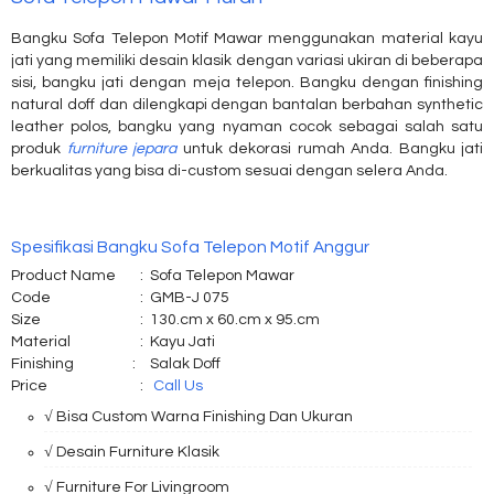
Bangku Sofa Telepon Motif Mawar menggunakan material kayu
jati yang memiliki desain klasik dengan variasi ukiran di beberapa
sisi, bangku jati dengan meja telepon. Bangku dengan finishing
natural doff dan dilengkapi dengan bantalan berbahan synthetic
leather polos, bangku yang nyaman cocok sebagai salah satu
produk
furniture jepara
untuk dekorasi rumah Anda. Bangku jati
berkualitas yang bisa di-custom sesuai dengan selera Anda.
Spesifikasi Bangku Sofa Telepon Motif Anggur
Product Name
:
Sofa Telepon Mawar
Code
:
GMB-J 075
Size
:
130.cm x 60.cm x 95.cm
Material
:
Kayu Jati
Finishing
:
Salak Doff
Price
:
Call Us
√ Bisa Custom Warna Finishing Dan Ukuran
√ Desain Furniture Klasik
√ Furniture For Livingroom