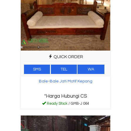
QUICK ORDER
SMS
TEL
WA
Bale-Bale Jati Motif Kepang
*Harga Hubungi CS
Ready Stock
/ GMB-J 064