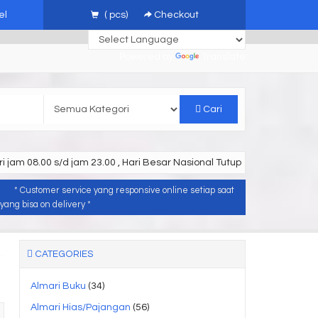
el
(
pcs)
Checkout
Powered by
Translate
Cari
i jam 08.00 s/d jam 23.00 , Hari Besar Nasional Tutup
* Customer service yang responsive online setiap saat
ang bisa on delivery *
CATEGORIES
Almari Buku
(34)
Almari Hias/Pajangan
(56)