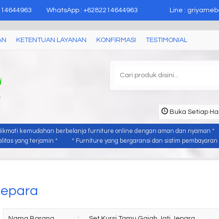
epara
214644963
WhatsApp : +6282214644963
Line : griyameb
AN
KETENTUAN LAYANAN
KONFIRMASI
TESTIMONIAL
Buka Setiap Har
Nikmati kemudahan berbelanja furniture online dengan aman dan nyaman *
itas yang terjamin *
* Furniture yang bergaransi dan sistim pembayaran y
Jepara
Nama Barang
:
Set Kursi Tamu Gajah Jati Jepara