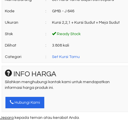
Kode
:
GMB - J 646
Ukuran
:
Kursi 2,2,1 + Kursi Sudut + Meja Sudut
Stok
:
Ready Stock
Dilihat
:
3.808 kali
Categori
:
Set Kursi Tamu
INFO HARGA
Silahkan menghubungi kontak kami untuk mendapatkan
informasi harga produk ini.
Hubungi Kami
i Jepara
kepada teman atau kerabat Anda.