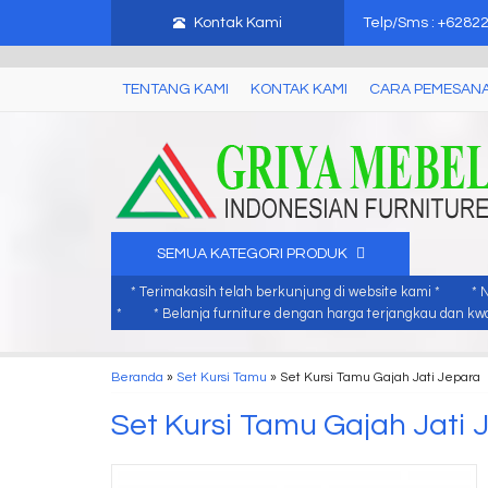
mebel jati jepara, mebel ukir jepara, furniture ukir jati, furniture ukir j
Kontak Kami
Telp/Sms : +6282
TENTANG KAMI
KONTAK KAMI
CARA PEMESAN
SEMUA KATEGORI PRODUK
* Terimakasih telah berkunjung di website kami *
* 
*
* Belanja furniture dengan harga terjangkau dan kwal
Beranda
»
Set Kursi Tamu
»
Set Kursi Tamu Gajah Jati Jepara
Set Kursi Tamu Gajah Jati 