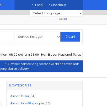
el
(
pcs)
Checkout
Powered by
Translate
Cari
i jam 08.00 s/d jam 23.00 , Hari Besar Nasional Tutup
* Customer service yang responsive online setiap saat
ang bisa on delivery *
CATEGORIES
Almari Buku
(34)
Almari Hias/Pajangan
(56)