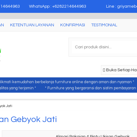
epara
214644963
WhatsApp : +6282214644963
Line : griyameb
AN
KETENTUAN LAYANAN
KONFIRMASI
TESTIMONIAL
Buka Setiap Har
Nikmati kemudahan berbelanja furniture online dengan aman dan nyaman *
itas yang terjamin *
* Furniture yang bergaransi dan sistim pembayaran y
yok Jati
ran Gebyok Jati
Almari Pakaian 4 Pintu Ukiran Gebyok