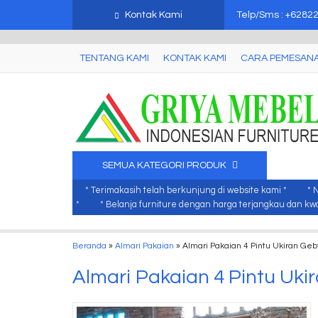
mebel jati jepara, mebel ukir jepara, furniture ukir jati, furniture ukir j
Kontak Kami
Telp/Sms : +6282
TENTANG KAMI
KONTAK KAMI
CARA PEMESAN
SEMUA KATEGORI PRODUK
* Terimakasih telah berkunjung di website kami *
* 
*
* Belanja furniture dengan harga terjangkau dan kwal
Beranda
»
Almari Pakaian
»
Almari Pakaian 4 Pintu Ukiran Geb
Almari Pakaian 4 Pintu Uki