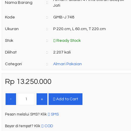
Nama Barang
:
Jati
Kode
:
GMB-J 748
Ukuran
:
P 220.cm, L 60.cm, T 220.cm
Stok
:
Ready Stock
Dilihat
:
2.207 kali
Categori
:
Almari Pakaian
Rp 13.250.000
-
+
Add to Cart
SMS
Pesan melalui SMS? Klik
COD
Bayar di tempat? Klik